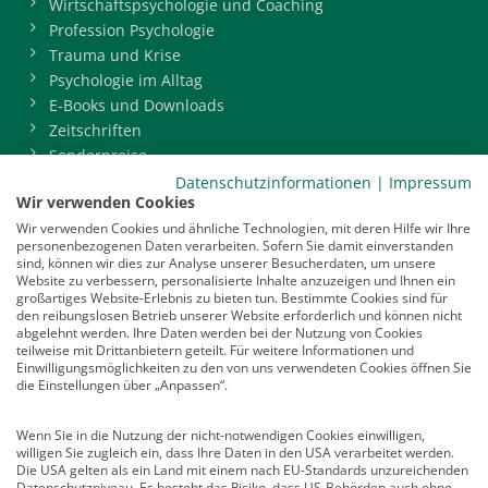
Wirtschaftspsychologie und Coaching
Profession Psychologie
Trauma und Krise
Psychologie im Alltag
E-Books und Downloads
Zeitschriften
Sonderpreise
BDP-Mitgliederbereich
Datenschutzinformationen
|
Impressum
Wir verwenden Cookies
Service
Wir verwenden Cookies und ähnliche Technologien, mit deren Hilfe wir Ihre
personenbezogenen Daten verarbeiten. Sofern Sie damit einverstanden
Newsletter
sind, können wir dies zur Analyse unserer Besucherdaten, um unsere
Mediadaten
Website zu verbessern, personalisierte Inhalte anzuzeigen und Ihnen ein
großartiges Website-Erlebnis zu bieten tun. Bestimmte Cookies sind für
Infocenter
den reibungslosen Betrieb unserer Website erforderlich und können nicht
Veranstaltungen
abgelehnt werden. Ihre Daten werden bei der Nutzung von Cookies
teilweise mit Drittanbietern geteilt. Für weitere Informationen und
Nachrichten
Einwilligungsmöglichkeiten zu den von uns verwendeten Cookies öffnen Sie
Abo kündigen
die Einstellungen über „Anpassen“.
Links
Wenn Sie in die Nutzung der nicht-notwendigen Cookies einwilligen,
willigen Sie zugleich ein, dass Ihre Daten in den USA verarbeitet werden.
Vertrag widerrufen
Die USA gelten als ein Land mit einem nach EU-Standards unzureichenden
Datenschutzniveau. Es besteht das Risiko, dass US-Behörden auch ohne