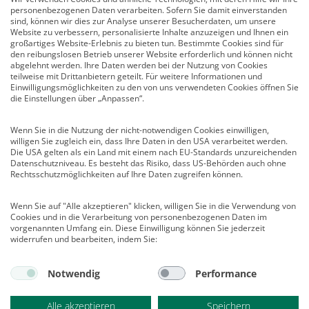
personenbezogenen Daten verarbeiten. Sofern Sie damit einverstanden
Newsletter
sind, können wir dies zur Analyse unserer Besucherdaten, um unsere
Mediadaten
Website zu verbessern, personalisierte Inhalte anzuzeigen und Ihnen ein
großartiges Website-Erlebnis zu bieten tun. Bestimmte Cookies sind für
Infocenter
den reibungslosen Betrieb unserer Website erforderlich und können nicht
Veranstaltungen
abgelehnt werden. Ihre Daten werden bei der Nutzung von Cookies
teilweise mit Drittanbietern geteilt. Für weitere Informationen und
Nachrichten
Einwilligungsmöglichkeiten zu den von uns verwendeten Cookies öffnen Sie
Abo kündigen
die Einstellungen über „Anpassen“.
Links
Wenn Sie in die Nutzung der nicht-notwendigen Cookies einwilligen,
willigen Sie zugleich ein, dass Ihre Daten in den USA verarbeitet werden.
Vertrag widerrufen
Die USA gelten als ein Land mit einem nach EU-Standards unzureichenden
Datenschutzniveau. Es besteht das Risiko, dass US-Behörden auch ohne
Kontakt
Rechtsschutzmöglichkeiten auf Ihre Daten zugreifen können.
Deutscher Psychologen Verlag GmbH
Wenn Sie auf "Alle akzeptieren" klicken, willigen Sie in die Verwendung von
Am Köllnischen Park 2
Cookies und in die Verarbeitung von personenbezogenen Daten im
10179 Berlin
vorgenannten Umfang ein. Diese Einwilligung können Sie jederzeit
E-Mail:
verlag@psychologenverlag.de
widerrufen und bearbeiten, indem Sie:
Leserservice:
Notwendig
Performance
Telefon:
+49 (0)2 28 95 50 210
Telefax: +49 (0)2 28 36 96 210
Alle akzeptieren
Speichern