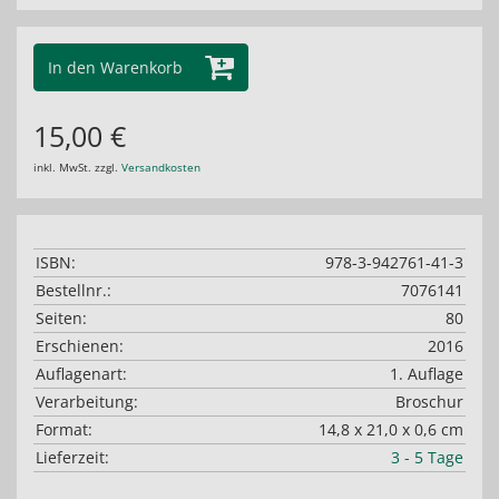
In den Warenkorb
15,00 €
inkl. MwSt. zzgl.
Versandkosten
ISBN:
978-3-942761-41-3
Bestellnr.:
7076141
Seiten:
80
Erschienen:
2016
Auflagenart:
1. Auflage
Verarbeitung:
Broschur
Format:
14,8 x 21,0 x 0,6 cm
Lieferzeit:
3 - 5 Tage