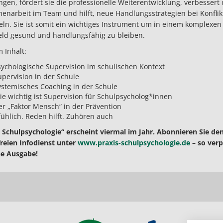
ngen, fördert sie die professionelle Weiterentwicklung, verbessert 
narbeit im Team und hilft, neue Handlungsstrategien bei Konflik
eln. Sie ist somit ein wichtiges Instrument um in einem komplexen
eld gesund und handlungsfähig zu bleiben.
 Inhalt:
sychologische Supervision im schulischen Kontext
upervision in der Schule
ystemisches Coaching in der Schule
ie wichtig ist Supervision für Schulpsycholog*innen
er „Faktor Mensch“ in der Prävention
fühlich. Reden hilft. Zuhören auch
 Schulpsychologie“ erscheint viermal im Jahr. Abonnieren Sie de
reien Infodienst unter
www.praxis-schulpsychologie.de
– so ver
ne Ausgabe!