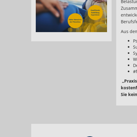
Belastu
Zusamme
entwick
Berufsf
Aus dem
P
S
S
W
D
#
„Praxis
kostenf
Sie kei