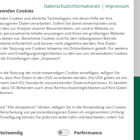
Datenschutzinformationen
|
Impressum
wenden Cookies
nden Cookies und ähnliche Technologien, mit deren Hilfe wir Ihre
ezogenen Daten verarbeiten. Sofern Sie damit einverstanden sind,
r dies zur Analyse unserer Besucherdaten, um unsere Website zu
, personalisierte Inhalte anzuzeigen und Ihnen ein großartiges Website-
u bieten tun. Bestimmte Cookies sind für den reibungslosen Betrieb
ebsite erforderlich und können nicht abgelehnt werden. Ihre Daten
 der Nutzung von Cookies teilweise mit Drittanbietern geteilt. Für weitere
onen und Einwilligungsmöglichkeiten zu den von uns verwendeten Cookies
 die Einstellungen über „Anpassen“.
n die Nutzung der nicht-notwendigen Cookies einwilligen, willigen Sie
in, dass Ihre Daten in den USA verarbeitet werden. Die USA gelten als ein
Kontakt
einem nach EU-Standards unzureichenden Datenschutzniveau. Es besteht
o, dass US-Behörden auch ohne Rechtsschutzmöglichkeiten auf Ihre Daten
 können.
Deutscher Psychologen Verlag GmbH
Am Köllnischen Park 2
uf "Alle akzeptieren" klicken, willigen Sie in die Verwendung von Cookies
10179 Berlin
e Verarbeitung von personenbezogenen Daten im vorgenannten Umfang
E-Mail:
verlag@psychologenverlag.de
 Einwilligung können Sie jederzeit widerrufen und bearbeiten, indem Sie:
Leserservice:
Notwendig
Performance
Telefon:
+49 (0)2 28 95 50 210