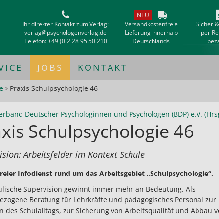
NEU
Ihr direkter Kontakt zum Verlag:
Versandkostenfreie
Sicher 
verlag@psychologenverlag.de
Lieferung innerhalb
per R
Telefon:
+49 (0)2 28 95 50 210
Deutschlands
bez
VICE
JOBS
KONTAKT
e
Praxis Schulpsychologie 46
erband Deutscher Psychologinnen und Psychologen (BDP) e.V. (Hrsg
xis Schulpsychologie 46
ision: Arbeitsfelder im Kontext Schule
reier Infodienst rund um das Arbeitsgebiet „Schulpsychologie“.
ulische Supervision gewinnt immer mehr an Bedeutung. Als
ezogene Beratung für Lehrkräfte und pädagogisches Personal zur
on des Schulalltags, zur Sicherung von Arbeitsqualität und Abbau v