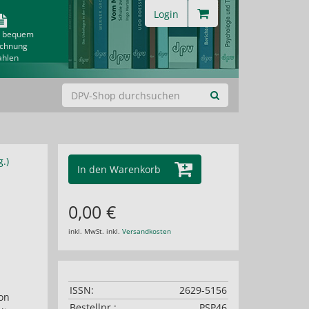
Login
& bequem
echnung
ahlen
.)
In den Warenkorb
0,00 €
inkl. MwSt. inkl.
Versandkosten
ISSN:
2629-5156
on
Bestellnr.:
PSP46