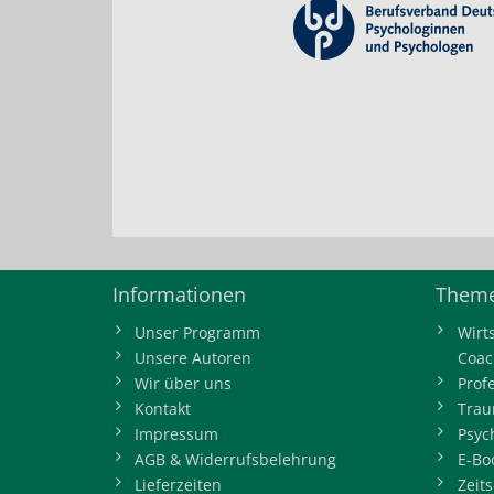
Informationen
Theme
Unser Programm
Wirt
Unsere Autoren
Coac
Wir über uns
Prof
Kontakt
Trau
Impressum
Psyc
AGB & Widerrufsbelehrung
E-Bo
Lieferzeiten
Zeits