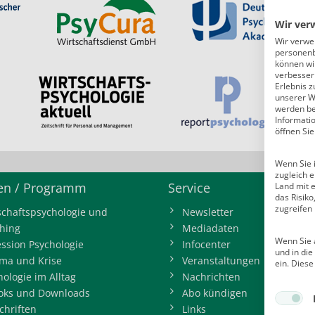
Wir ver
Wir verwe
personenb
können wi
verbessern
Erlebnis z
unserer W
werden bei
Informati
öffnen Sie
Wenn Sie i
zugleich e
n / Programm
Service
Land mit 
das Risik
zugreifen
schaftspsychologie und
Newsletter
hing
Mediadaten
Wenn Sie a
ession Psychologie
Infocenter
und in di
ma und Krise
Veranstaltungen
ein. Diese
hologie im Alltag
Nachrichten
oks und Downloads
Abo kündigen
chriften
Links