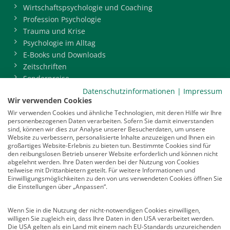
Wirtschaftspsychologie und Coaching
Profession Psychologie
Trauma und Krise
Psychologie im Alltag
E-Books und Downloads
Zeitschriften
Sonderpreise
BDP-Mitgliederbereich
Datenschutzinformationen
|
Impressum
Wir verwenden Cookies
Service
Wir verwenden Cookies und ähnliche Technologien, mit deren Hilfe wir Ihre
personenbezogenen Daten verarbeiten. Sofern Sie damit einverstanden
Newsletter
sind, können wir dies zur Analyse unserer Besucherdaten, um unsere
Mediadaten
Website zu verbessern, personalisierte Inhalte anzuzeigen und Ihnen ein
großartiges Website-Erlebnis zu bieten tun. Bestimmte Cookies sind für
Infocenter
den reibungslosen Betrieb unserer Website erforderlich und können nicht
Veranstaltungen
abgelehnt werden. Ihre Daten werden bei der Nutzung von Cookies
teilweise mit Drittanbietern geteilt. Für weitere Informationen und
Nachrichten
Einwilligungsmöglichkeiten zu den von uns verwendeten Cookies öffnen Sie
Abo kündigen
die Einstellungen über „Anpassen“.
Links
Wenn Sie in die Nutzung der nicht-notwendigen Cookies einwilligen,
willigen Sie zugleich ein, dass Ihre Daten in den USA verarbeitet werden.
Vertrag widerrufen
Die USA gelten als ein Land mit einem nach EU-Standards unzureichenden