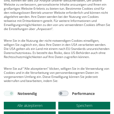
sind, können wir dies zur Analyse unserer Besucherdaten, um unsere
Mediadaten
Website zu verbessern, personalisierte Inhalte anzuzeigen und Ihnen ein
großartiges Website-Erlebnis zu bieten tun. Bestimmte Cookies sind für
Infocenter
den reibungslosen Betrieb unserer Website erforderlich und können nicht
Veranstaltungen
abgelehnt werden. Ihre Daten werden bei der Nutzung von Cookies
teilweise mit Drittanbietern geteilt. Für weitere Informationen und
Nachrichten
Einwilligungsmöglichkeiten zu den von uns verwendeten Cookies öffnen Sie
Abo kündigen
die Einstellungen über „Anpassen“.
Links
Wenn Sie in die Nutzung der nicht-notwendigen Cookies einwilligen,
willigen Sie zugleich ein, dass Ihre Daten in den USA verarbeitet werden.
Vertrag widerrufen
Die USA gelten als ein Land mit einem nach EU-Standards unzureichenden
Datenschutzniveau. Es besteht das Risiko, dass US-Behörden auch ohne
Kontakt
Rechtsschutzmöglichkeiten auf Ihre Daten zugreifen können.
Deutscher Psychologen Verlag GmbH
Wenn Sie auf "Alle akzeptieren" klicken, willigen Sie in die Verwendung von
Am Köllnischen Park 2
Cookies und in die Verarbeitung von personenbezogenen Daten im
10179 Berlin
vorgenannten Umfang ein. Diese Einwilligung können Sie jederzeit
E-Mail:
verlag@psychologenverlag.de
widerrufen und bearbeiten, indem Sie:
Leserservice:
Notwendig
Performance
Telefon:
+49 (0)2 28 95 50 210
Telefax: +49 (0)2 28 36 96 210
Alle akzeptieren
Speichern
E-Mail:
leserservice@psychologenverlag.de