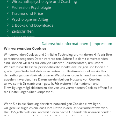
Wirtschaftspsychologie und Coaching
Profession Psychologie
Trauma und Krise
Psychologie im Alltag
E-Books und Downloads
Zeitschriften
Sonderpreise
BDP-Mitgliederbereich
Datenschutzinformationen
|
Impressum
Wir verwenden Cookies
Service
Wir verwenden Cookies und ähnliche Technologien, mit deren Hilfe wir Ihre
personenbezogenen Daten verarbeiten. Sofern Sie damit einverstanden
Newsletter
sind, können wir dies zur Analyse unserer Besucherdaten, um unsere
Mediadaten
Website zu verbessern, personalisierte Inhalte anzuzeigen und Ihnen ein
großartiges Website-Erlebnis zu bieten tun. Bestimmte Cookies sind für
Infocenter
den reibungslosen Betrieb unserer Website erforderlich und können nicht
Veranstaltungen
abgelehnt werden. Ihre Daten werden bei der Nutzung von Cookies
teilweise mit Drittanbietern geteilt. Für weitere Informationen und
Nachrichten
Einwilligungsmöglichkeiten zu den von uns verwendeten Cookies öffnen Sie
Abo kündigen
die Einstellungen über „Anpassen“.
Links
Wenn Sie in die Nutzung der nicht-notwendigen Cookies einwilligen,
willigen Sie zugleich ein, dass Ihre Daten in den USA verarbeitet werden.
Vertrag widerrufen
Die USA gelten als ein Land mit einem nach EU-Standards unzureichenden