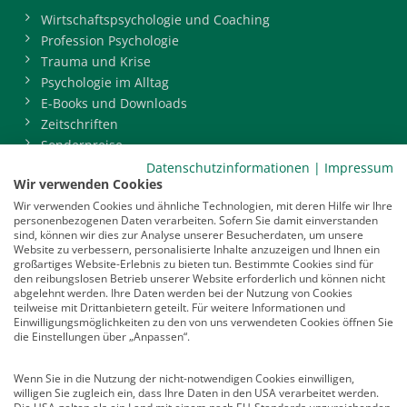
Wirtschaftspsychologie und Coaching
Profession Psychologie
Trauma und Krise
Psychologie im Alltag
E-Books und Downloads
Zeitschriften
Sonderpreise
BDP-Mitgliederbereich
Datenschutzinformationen
|
Impressum
Wir verwenden Cookies
Service
Wir verwenden Cookies und ähnliche Technologien, mit deren Hilfe wir Ihre
personenbezogenen Daten verarbeiten. Sofern Sie damit einverstanden
Newsletter
sind, können wir dies zur Analyse unserer Besucherdaten, um unsere
Mediadaten
Website zu verbessern, personalisierte Inhalte anzuzeigen und Ihnen ein
großartiges Website-Erlebnis zu bieten tun. Bestimmte Cookies sind für
Infocenter
den reibungslosen Betrieb unserer Website erforderlich und können nicht
Veranstaltungen
abgelehnt werden. Ihre Daten werden bei der Nutzung von Cookies
teilweise mit Drittanbietern geteilt. Für weitere Informationen und
Nachrichten
Einwilligungsmöglichkeiten zu den von uns verwendeten Cookies öffnen Sie
Abo kündigen
die Einstellungen über „Anpassen“.
Links
Wenn Sie in die Nutzung der nicht-notwendigen Cookies einwilligen,
willigen Sie zugleich ein, dass Ihre Daten in den USA verarbeitet werden.
Vertrag widerrufen