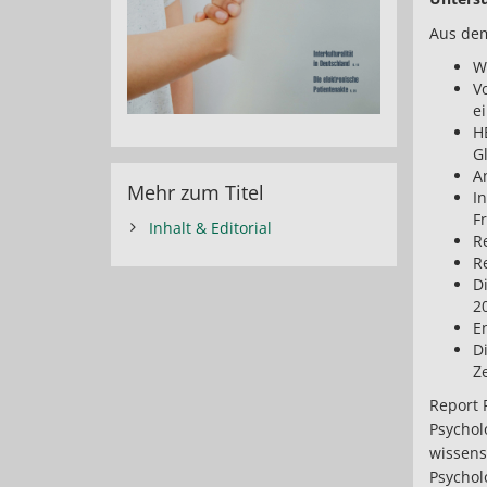
Aus dem
W
V
e
H
G
A
Mehr zum Titel
I
Fr
Inhalt & Editorial
R
R
D
2
E
D
Ze
Report 
Psychol
wissens
Psychol