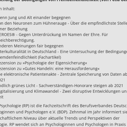
 Inhalt:
enn Jung und Alt einander begegnen
on den Neuronen zum Hühnerauge - Über die empfindlichste Stelle
iner Beziehung
EROES® - Gegen Unterdrückung im Namen der Ehre. Für
leichberechtigung.
nderen Meinungen fair begegnen
nterkulturalität in Deutschland - Eine Untersuchung der Bedingung
emdenfeindlichkeit (Fachartikel)
ezension zu »Psychologie der Eigensicherung«
ezension zu »Gutes Handeln: eine Herausforderung«
ie elektronische Patientenakte - Zentrale Speicherung von Daten ab 
021
ndlich grünes Licht - Sachverständigen-Honorare steigen ab 2021
igitalisierung und Klimawandel - Zwei disruptive Entwicklungen un
it
Psychologie (RP) ist die Fachzeitschrift des Berufsverbandes Deuts
oginnen und Psychologen e.V. (BDP). Zehnmal im Jahr informiert si
chaftlichem Niveau über aktuelle Trends und Perspektiven der
ogie. RP wendet sich an Psychologinnen und Psychologen in Praxis