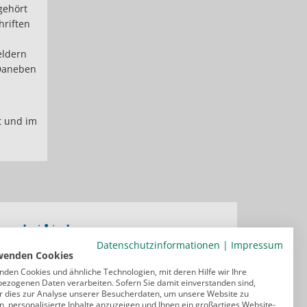
gehört
hriften
eldern
 Daneben
ft und im
Datenschutzinformationen
|
Impressum
wenden Cookies
nden Cookies und ähnliche Technologien, mit deren Hilfe wir Ihre
ezogenen Daten verarbeiten. Sofern Sie damit einverstanden sind,
r dies zur Analyse unserer Besucherdaten, um unsere Website zu
, personalisierte Inhalte anzuzeigen und Ihnen ein großartiges Website-