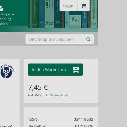
Login
& bequem
echnung
ahlen
In den Warenkorb
7,45 €
inkl. MwSt. inkl.
Versandkosten
ISSN:
0344-9602
Bestellnr.:
0121002E
nkova)