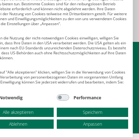
u bieten tun. Bestimmte Cookies sind für den reibungslosen Betrieb
ebsite erforderlich und können nicht abgelehnt werden. Ihre Daten
 der Nutzung von Cookies teilweise mit Drittanbietern geteilt. Für weitere
onen und Einwilligungsmöglichkeiten zu den von uns verwendeten Cookies
 die Einstellungen über „Anpassen“.
n die Nutzung der nicht-notwendigen Cookies einwilligen, willigen Sie
in, dass Ihre Daten in den USA verarbeitet werden. Die USA gelten als ein
Kontakt
einem nach EU-Standards unzureichenden Datenschutzniveau. Es besteht
o, dass US-Behörden auch ohne Rechtsschutzmöglichkeiten auf Ihre Daten
 können.
Deutscher Psychologen Verlag GmbH
Am Köllnischen Park 2
uf "Alle akzeptieren" klicken, willigen Sie in die Verwendung von Cookies
10179 Berlin
e Verarbeitung von personenbezogenen Daten im vorgenannten Umfang
E-Mail:
verlag@psychologenverlag.de
 Einwilligung können Sie jederzeit widerrufen und bearbeiten, indem Sie:
Leserservice:
Notwendig
Performance
Telefon:
+49 (0)2 28 95 50 210
Telefax: +49 (0)2 28 36 96 210
Alle akzeptieren
Speichern
E-Mail:
leserservice@psychologenverlag.de
Ablehnen
Anpassen