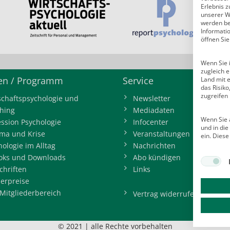
Erlebnis z
unserer W
werden bei
Informati
öffnen Sie
Wenn Sie i
zugleich e
n / Programm
Service
Land mit 
das Risik
zugreifen
schaftspsychologie und
Newsletter
hing
Mediadaten
Wenn Sie a
ession Psychologie
Infocenter
und in di
ma und Krise
Veranstaltungen
ein. Diese
hologie im Alltag
Nachrichten
oks und Downloads
Abo kündigen
chriften
Links
erpreise
Mitgliederbereich
Vertrag widerrufen
© 2021 | alle Rechte vorbehalten