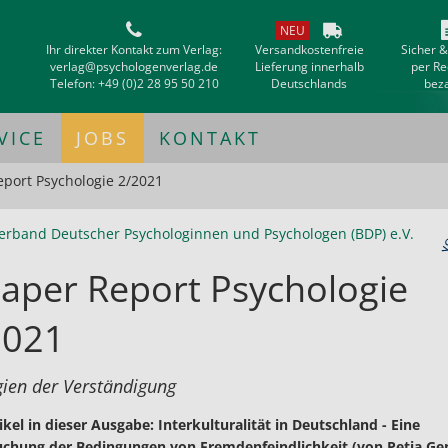
NEU
Ihr direkter Kontakt zum Verlag:
Versandkostenfreie
Sicher 
verlag@psychologenverlag.de
Lieferung innerhalb
per R
Telefon:
+49 (0)2 28 95 50 210
Deutschlands
bez
VICE
JOBS
KONTAKT
port Psychologie 2/2021
erband Deutscher Psychologinnen und Psychologen (BDP) e.V.
aper Report Psychologie
2021
gien der Verständigung
ikel in dieser Ausgabe: Interkulturalität in Deutschland - Eine
chung der Bedingungen von Fremdenfeindlichkeit (von Petia Ge