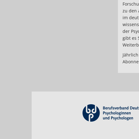
Forschu
zu den 
im deut
wissens
der Psy
gibt es 
Weiterb
Jährlich
Abonnem