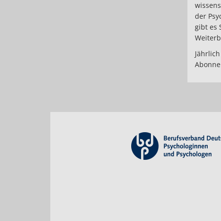
wissens
der Psy
gibt es 
Weiterb
Jährlich
Abonnem