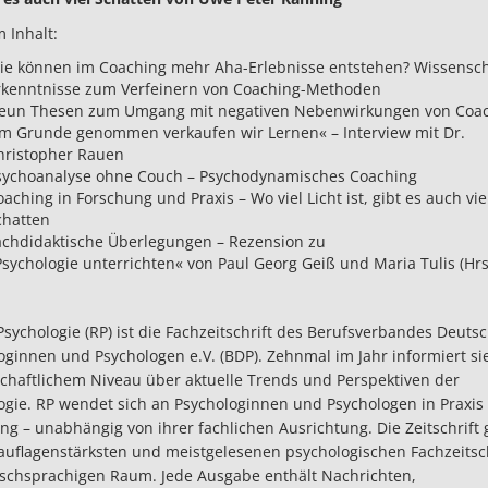
 Inhalt:
ie können im Coaching mehr Aha-Erlebnisse entstehen? Wissensch
rkenntnisse zum Verfeinern von Coaching-Methoden
eun Thesen zum Umgang mit negativen Nebenwirkungen von Coa
Im Grunde genommen verkaufen wir Lernen« – Interview mit Dr.
hristopher Rauen
sychoanalyse ohne Couch – Psychodynamisches Coaching
aching in Forschung und Praxis – Wo viel Licht ist, gibt es auch vie
chatten
achdidaktische Überlegungen – Rezension zu
Psychologie unterrichten« von Paul Georg Geiß und Maria Tulis (Hrs
Psychologie (RP) ist die Fachzeitschrift des Berufsverbandes Deuts
oginnen und Psychologen e.V. (BDP). Zehnmal im Jahr informiert si
chaftlichem Niveau über aktuelle Trends und Perspektiven der
ogie. RP wendet sich an Psychologinnen und Psychologen in Praxis
ng – unabhängig von ihrer fachlichen Ausrichtung. Die Zeitschrift 
auflagenstärksten und meistgelesenen psychologischen Fachzeitsc
schsprachigen Raum. Jede Ausgabe enthält Nachrichten,