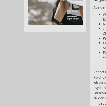
Aus dem
W
E
N
»
C
P
Co
S
F
»
Report 
Psychol
wissens
Psychol
Forschu
zu den 
im deut