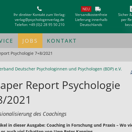
NEU
Ihr direkter Kontakt zum Verlag:
Versandkostenfreie
Sicher 
verlag@psychologenverlag.de
Lieferung innerhalb
per R
Telefon:
+49 (0)2 28 95 50 210
Deutschlands
bez
VICE
JOBS
KONTAKT
port Psychologie 7+8/2021
erband Deutscher Psychologinnen und Psychologen (BDP) e.V.
aper Report Psychologie
8/2021
sionalisierung des Coachings
ikel in dieser Ausgabe: Coaching in Forschung und Praxis – Wo vie
bt es auch viel Schatten von Uwe Peter Kanning