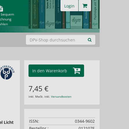
Login
& bequem
echnung
ahlen
In den Warenkorb
7,45 €
inkl. MwSt. inkl.
Versandkosten
ISSN:
0344-9602
l Licht
Bestellnr.:
012107E