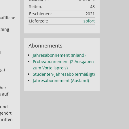
Seiten:
48
Erschienen:
2021
aftliche
Lieferzeit:
sofort
ching
Abonnements
l
Jahresabonnement (Inland)
Probeabonnement (2 Ausgaben
zum Vorteilspreis)
g.)
Studenten-Jahresabo (ermäßigt)
Jahresabonnement (Ausland)
cher
e auf
 und
gehört
hriften