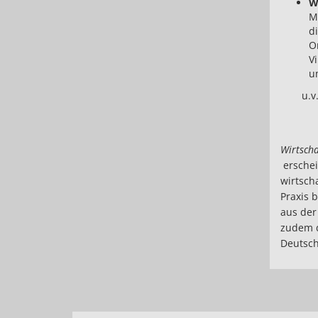
W
Mi
d
O
V
u
u.v
Wirtscha
erschei
wirtsch
Praxis 
aus der
zudem d
Deutsch