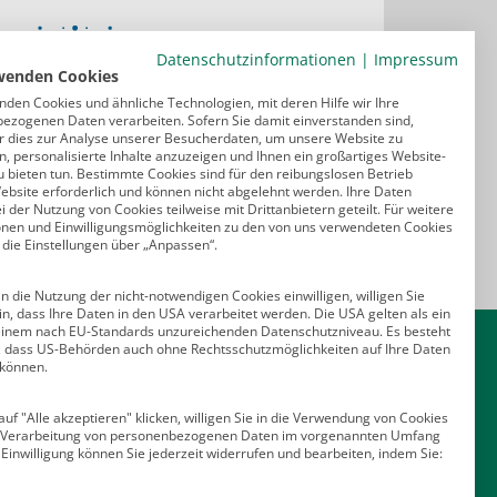
Datenschutzinformationen
|
Impressum
wenden Cookies
nden Cookies und ähnliche Technologien, mit deren Hilfe wir Ihre
ezogenen Daten verarbeiten. Sofern Sie damit einverstanden sind,
r dies zur Analyse unserer Besucherdaten, um unsere Website zu
, personalisierte Inhalte anzuzeigen und Ihnen ein großartiges Website-
u bieten tun. Bestimmte Cookies sind für den reibungslosen Betrieb
ebsite erforderlich und können nicht abgelehnt werden. Ihre Daten
 der Nutzung von Cookies teilweise mit Drittanbietern geteilt. Für weitere
onen und Einwilligungsmöglichkeiten zu den von uns verwendeten Cookies
 die Einstellungen über „Anpassen“.
n die Nutzung der nicht-notwendigen Cookies einwilligen, willigen Sie
in, dass Ihre Daten in den USA verarbeitet werden. Die USA gelten als ein
Kontakt
einem nach EU-Standards unzureichenden Datenschutzniveau. Es besteht
o, dass US-Behörden auch ohne Rechtsschutzmöglichkeiten auf Ihre Daten
 können.
Deutscher Psychologen Verlag GmbH
Am Köllnischen Park 2
uf "Alle akzeptieren" klicken, willigen Sie in die Verwendung von Cookies
10179 Berlin
e Verarbeitung von personenbezogenen Daten im vorgenannten Umfang
E-Mail:
verlag@psychologenverlag.de
 Einwilligung können Sie jederzeit widerrufen und bearbeiten, indem Sie: