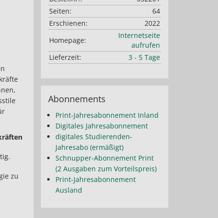
Seiten:
64
Erschienen:
2022
Internetseite
Homepage:
aufrufen
Lieferzeit:
3 - 5 Tage
en
kräfte
nnen,
Abonnements
stile
ür
Print-Jahresabonnement Inland
Digitales Jahresabonnement
digitales Studierenden-
kräften
Jahresabo (ermäßigt)
ig.
Schnupper-Abonnement Print
(2 Ausgaben zum Vorteilspreis)
gie zu
Print-Jahresabonnement
Ausland