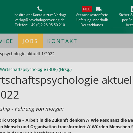
NEU
Ihr direkter Kontakt zum Verlag:
Versandkostenfreie
Sicher 
verlag@psychologenverlag.de
Lieferung innerhalb
per R
Telefon:
+49 (0)2 28 95 50 210
Deutschlands
bez
VICE
JOBS
KONTAKT
spsychologie aktuell 1/2022
Wirtschaftspsychologie (BDP) (Hrsg.)
tschaftspsychologie aktuel
2022
ship - Führung von morgen
k Utopia – Arbeit in die Zukunft denken // Wie Resonanz die B
n Mensch und Organisation transformiert // Würden Menschen f