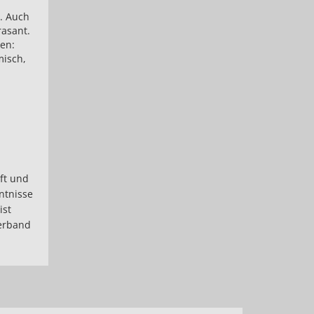
n. Auch
rasant.
en:
misch,
ft und
ntnisse
ist
erband