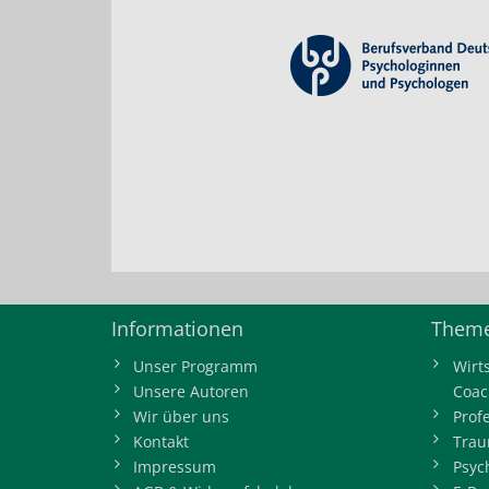
Informationen
Theme
Unser Programm
Wirt
Unsere Autoren
Coac
Wir über uns
Prof
Kontakt
Trau
Impressum
Psyc