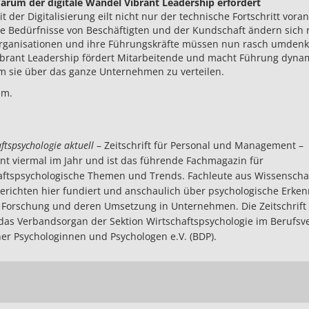
arum der digitale Wandel Vibrant Leadership erfordert
t der Digitalisierung eilt nicht nur der technische Fortschritt vora
ie Bedürfnisse von Beschäftigten und der Kundschaft ändern sich 
rganisationen und ihre Führungskräfte müssen nun rasch umdenk
ibrant Leadership fördert Mitarbeitende und macht Führung dyna
m sie über das ganze Unternehmen zu verteilen.
.m.
ftspsychologie aktuell
– Zeitschrift für Personal und Management –
nt viermal im Jahr und ist das führende Fachmagazin für
aftspsychologische Themen und Trends. Fachleute aus Wissenscha
berichten hier fundiert und anschaulich über psychologische Erken
 Forschung und deren Umsetzung in Unternehmen. Die Zeitschrift 
as Verbandsorgan der Sektion Wirtschaftspsychologie im Berufsv
er Psychologinnen und Psychologen e.V. (BDP).