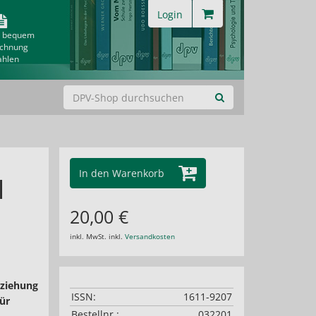
Login
& bequem
echnung
ahlen
In den Warenkorb
l
20,00 €
inkl. MwSt. inkl.
Versandkosten
eziehung
ISSN:
1611-9207
ür
Bestellnr.:
032201