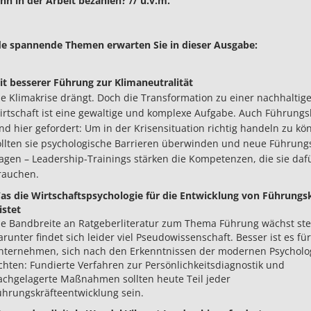
nn in der Arbeit bezahlen? // u.v.m.
e spannende Themen erwarten Sie in dieser Ausgabe:
it besserer Führung zur Klimaneutralität
ie Klimakrise drängt. Doch die Transformation zu einer nachhaltig
irtschaft ist eine gewaltige und komplexe Aufgabe. Auch Führungs
ind hier gefordert: Um in der Krisensituation richtig handeln zu kö
ollten sie psychologische Barrieren überwinden und neue Führungs
agen – Leadership-Trainings stärken die Kompetenzen, die sie daf
rauchen.
as die Wirtschaftspsychologie für die Entwicklung von Führungs
istet
ie Bandbreite an Ratgeberliteratur zum Thema Führung wächst stet
runter findet sich leider viel Pseudowissenschaft. Besser ist es für
nternehmen, sich nach den Erkenntnissen der modernen Psycholo
ichten: Fundierte Verfahren zur Persönlichkeitsdiagnostik und
achgelagerte Maßnahmen sollten heute Teil jeder
ührungskräfteentwicklung sein.