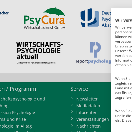
Wir ver
Wir verwe
personenb
können wi
verbessern
Erlebnis z
unserer W
werden bei
Informati
öffnen Sie
Wenn Sie i
zugleich e
n / Programm
Service
Land mit 
das Risik
zugreifen
schaftspsychologie und
Newsletter
hing
Mediadaten
Wenn Sie a
ession Psychologie
Infocenter
und in di
ma und Krise
Veranstaltungen
ein. Diese
hologie im Alltag
Nachrichten