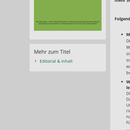
mehr Si
Folgend
M
D
W
Mehr zum Titel
s
s
Editorial & Inhalt
w
b
W
le
D
Da
U
r
n
F