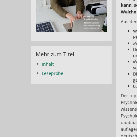
kann, s
Welche 
Aus dem
W
P
»
D
Mehr zum Titel
u
»
Inhalt
v
Leseprobe
D
g
u
Der rep
Psychol
wissens
Psychol
unabhän
auflage
deutsc