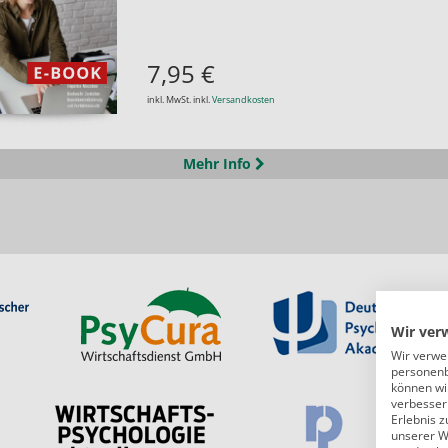
7,95 €
inkl. MwSt. inkl.
Versandkosten
Mehr Info
Wir ver
Wir verwe
personenb
können wi
verbessern
Erlebnis z
unserer W