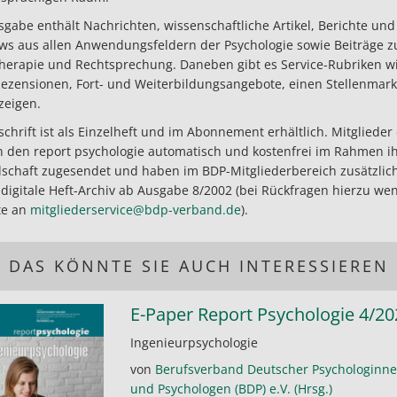
sgabe enthält Nachrichten, wissenschaftliche Artikel, Berichte und
ews aus allen Anwendungsfeldern der Psychologie sowie Beiträge z
herapie und Rechtsprechung. Daneben gibt es Service-Rubriken wie
 Rezensionen, Fort- und Weiterbildungsangebote, einen Stellenmar
zeigen.
schrift ist als Einzelheft und im Abonnement erhältlich. Mitgliede
n den report psychologie automatisch und kostenfrei im Rahmen i
dschaft zugesendet und haben im BDP-Mitgliederbereich zusätzlich
 digitale Heft-Archiv ab Ausgabe 8/2002 (bei Rückfragen hierzu we
tte an
mitgliederservice@bdp-verband.de
).
DAS KÖNNTE SIE AUCH INTERESSIEREN
E-Paper Report Psychologie 4/20
Ingenieurpsychologie
von
Berufsverband Deutscher Psychologinn
und Psychologen (BDP) e.V. (Hrsg.)