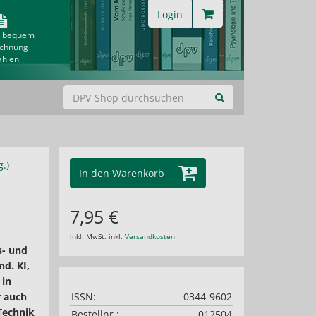
Login
& bequem
echnung
ahlen
.)
In den Warenkorb
7,95 €
inkl. MwSt. inkl.
Versandkosten
s- und
d. KI,
 in
r auch
ISSN:
0344-9602
Technik
Bestellnr.:
012504