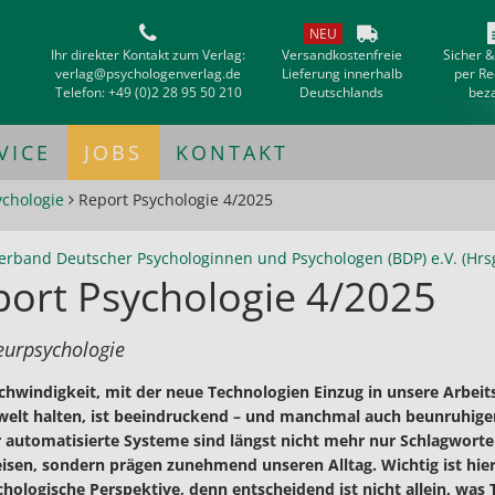
NEU
Ihr direkter Kontakt zum Verlag:
Versandkostenfreie
Sicher 
verlag@psychologenverlag.de
Lieferung innerhalb
per R
Telefon:
+49 (0)2 28 95 50 210
Deutschlands
bez
VICE
JOBS
KONTAKT
ychologie
Report Psychologie 4/2025
erband Deutscher Psychologinnen und Psychologen (BDP) e.V. (Hrsg
port Psychologie 4/2025
eurpsychologie
chwindigkeit, mit der neue Technologien Einzug in unsere Arbeit
elt halten, ist beeindruckend – und manchmal auch beunruhigen
 automatisierte Systeme sind längst nicht mehr nur Schlagworte
isen, sondern prägen zunehmend unseren Alltag. Wichtig ist hie
chologische Perspektive, denn entscheidend ist nicht allein, was 