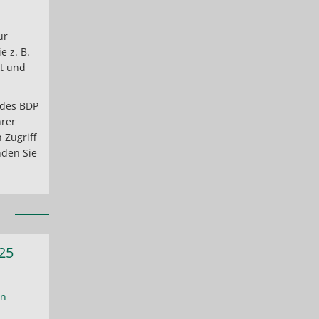
ur
 z. B.
kt und
r des BDP
hrer
 Zugriff
nden Sie
25
en