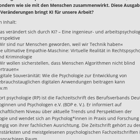
ondern wie sie mit den Menschen zusammenwirkt. Diese Ausgabe
Veränderungen bringt KI für unsere Arbeit?
 Inhalt:
as verändert sich durch KI? – Eine ingenieur- und arbeitspsycholo
erspektive
Wir sind nur Menschen geworden, weil wir Technik haben«
ie ultimative Empathie-Maschine: Virtuelle Realität in Rechtspsycho
nd Kriminologie
Wir wollen sicherstellen, dass Menschen Algorithmen nicht blind
ertrauen«
igitale Souveränität: Wie die Psychologie zur Entwicklung von
ebrauchstauglichen digitalen Anwendungen beitragen kann
.v.m
ort psychologie (RP) ist die Fachzeitschrift des Berufsverbands Deu
oginnen und Psychologen e.V. (BDP e. V.). Er informiert auf
chaftlichem Niveau über aktuelle Trends und Perspektiven der
ogie und wendet sich an Psycholog*innen in Praxis und Forschung
gig von ihrer fachlichen Ausrichtung. Die Zeitschrift gehört zu de
nstärksten und meistgelesenen psychologischen Fachzeitschriften
hsprachigen Raum.