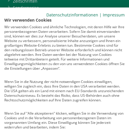
Zeitschriften
Sonderpreise
BDP-Mitgliederbereich
Datenschutzinformationen
|
Impressum
Wir verwenden Cookies
Service
Wir verwenden Cookies und ähnliche Technologien, mit deren Hilfe wir Ihre
personenbezogenen Daten verarbeiten. Sofern Sie damit einverstanden
Newsletter
sind, können wir dies zur Analyse unserer Besucherdaten, um unsere
Mediadaten
Website zu verbessern, personalisierte Inhalte anzuzeigen und Ihnen ein
großartiges Website-Erlebnis zu bieten tun. Bestimmte Cookies sind für
Infocenter
den reibungslosen Betrieb unserer Website erforderlich und können nicht
Veranstaltungen
abgelehnt werden. Ihre Daten werden bei der Nutzung von Cookies
teilweise mit Drittanbietern geteilt. Für weitere Informationen und
Nachrichten
Einwilligungsmöglichkeiten zu den von uns verwendeten Cookies öffnen Sie
Abo kündigen
die Einstellungen über „Anpassen“.
Links
Wenn Sie in die Nutzung der nicht-notwendigen Cookies einwilligen,
willigen Sie zugleich ein, dass Ihre Daten in den USA verarbeitet werden.
Vertrag widerrufen
Die USA gelten als ein Land mit einem nach EU-Standards unzureichenden
Datenschutzniveau. Es besteht das Risiko, dass US-Behörden auch ohne
Kontakt
Rechtsschutzmöglichkeiten auf Ihre Daten zugreifen können.
Deutscher Psychologen Verlag GmbH
Am Köllnischen Park 2
Wenn Sie auf "Alle akzeptieren" klicken, willigen Sie in die Verwendung von
Cookies und in die Verarbeitung von personenbezogenen Daten im
10179 Berlin
vorgenannten Umfang ein. Diese Einwilligung können Sie jederzeit
E-Mail:
verlag@psychologenverlag.de
widerrufen und bearbeiten, indem Sie: