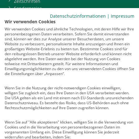
Zeitschriften
Sonderpreise
BDP-Mitgliederbereich
Datenschutzinformationen
|
Impressum
Wir verwenden Cookies
Service
Wir verwenden Cookies und ähnliche Technologien, mit deren Hilfe wir Ihre
personenbezogenen Daten verarbeiten. Sofern Sie damit einverstanden
Newsletter
sind, können wir dies zur Analyse unserer Besucherdaten, um unsere
Mediadaten
Website zu verbessern, personalisierte Inhalte anzuzeigen und Ihnen ein
großartiges Website-Erlebnis zu bieten tun. Bestimmte Cookies sind für
Infocenter
den reibungslosen Betrieb unserer Website erforderlich und können nicht
Veranstaltungen
abgelehnt werden. Ihre Daten werden bei der Nutzung von Cookies
teilweise mit Drittanbietern geteilt. Für weitere Informationen und
Nachrichten
Einwilligungsmöglichkeiten zu den von uns verwendeten Cookies öffnen Sie
Abo kündigen
die Einstellungen über „Anpassen“.
Links
Wenn Sie in die Nutzung der nicht-notwendigen Cookies einwilligen,
willigen Sie zugleich ein, dass Ihre Daten in den USA verarbeitet werden.
Vertrag widerrufen
Die USA gelten als ein Land mit einem nach EU-Standards unzureichenden
Datenschutzniveau. Es besteht das Risiko, dass US-Behörden auch ohne
Kontakt
Rechtsschutzmöglichkeiten auf Ihre Daten zugreifen können.
Deutscher Psychologen Verlag GmbH
Am Köllnischen Park 2
Wenn Sie auf "Alle akzeptieren" klicken, willigen Sie in die Verwendung von
Cookies und in die Verarbeitung von personenbezogenen Daten im
10179 Berlin
vorgenannten Umfang ein. Diese Einwilligung können Sie jederzeit
E-Mail:
verlag@psychologenverlag.de
widerrufen und bearbeiten, indem Sie: