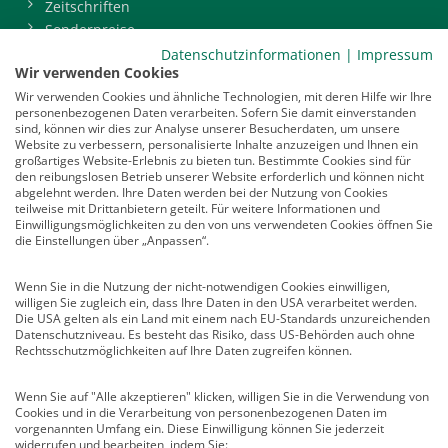
Zeitschriften
Sonderpreise
BDP-Mitgliederbereich
Datenschutzinformationen
|
Impressum
Wir verwenden Cookies
Service
Wir verwenden Cookies und ähnliche Technologien, mit deren Hilfe wir Ihre
personenbezogenen Daten verarbeiten. Sofern Sie damit einverstanden
Newsletter
sind, können wir dies zur Analyse unserer Besucherdaten, um unsere
Mediadaten
Website zu verbessern, personalisierte Inhalte anzuzeigen und Ihnen ein
großartiges Website-Erlebnis zu bieten tun. Bestimmte Cookies sind für
Infocenter
den reibungslosen Betrieb unserer Website erforderlich und können nicht
Veranstaltungen
abgelehnt werden. Ihre Daten werden bei der Nutzung von Cookies
teilweise mit Drittanbietern geteilt. Für weitere Informationen und
Nachrichten
Einwilligungsmöglichkeiten zu den von uns verwendeten Cookies öffnen Sie
Abo kündigen
die Einstellungen über „Anpassen“.
Links
Wenn Sie in die Nutzung der nicht-notwendigen Cookies einwilligen,
willigen Sie zugleich ein, dass Ihre Daten in den USA verarbeitet werden.
Vertrag widerrufen
Die USA gelten als ein Land mit einem nach EU-Standards unzureichenden
Datenschutzniveau. Es besteht das Risiko, dass US-Behörden auch ohne
Kontakt
Rechtsschutzmöglichkeiten auf Ihre Daten zugreifen können.
Deutscher Psychologen Verlag GmbH
Wenn Sie auf "Alle akzeptieren" klicken, willigen Sie in die Verwendung von
Am Köllnischen Park 2
Cookies und in die Verarbeitung von personenbezogenen Daten im
10179 Berlin
vorgenannten Umfang ein. Diese Einwilligung können Sie jederzeit
E-Mail:
verlag@psychologenverlag.de
widerrufen und bearbeiten, indem Sie: