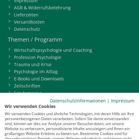
Impressum
AGB & Widerrufsbelehrung
Lieferzeiten
Versandkosten
Datenschutz
Themen / Programm
Wirtschaftspsychologie und Coaching
Profession Psychologie
Trauma und Krise
Psychologie im Alltag
E-Books und Downloads
Zeitschriften
Sonderpreise
BDP-Mitgliederbereich
Datenschutzinformationen
|
Impressum
Wir verwenden Cookies
Service
Wir verwenden Cookies und ähnliche Technologien, mit deren Hilfe wir Ihre
personenbezogenen Daten verarbeiten. Sofern Sie damit einverstanden
Newsletter
sind, können wir dies zur Analyse unserer Besucherdaten, um unsere
Mediadaten
Website zu verbessern, personalisierte Inhalte anzuzeigen und Ihnen ein
großartiges Website-Erlebnis zu bieten tun. Bestimmte Cookies sind für
Infocenter
den reibungslosen Betrieb unserer Website erforderlich und können nicht