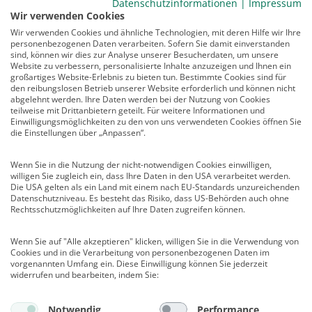
BDP-Mitgliederbereich
Datenschutzinformationen
|
Impressum
Wir verwenden Cookies
Service
Wir verwenden Cookies und ähnliche Technologien, mit deren Hilfe wir Ihre
personenbezogenen Daten verarbeiten. Sofern Sie damit einverstanden
Newsletter
sind, können wir dies zur Analyse unserer Besucherdaten, um unsere
Mediadaten
Website zu verbessern, personalisierte Inhalte anzuzeigen und Ihnen ein
großartiges Website-Erlebnis zu bieten tun. Bestimmte Cookies sind für
Infocenter
den reibungslosen Betrieb unserer Website erforderlich und können nicht
Veranstaltungen
abgelehnt werden. Ihre Daten werden bei der Nutzung von Cookies
teilweise mit Drittanbietern geteilt. Für weitere Informationen und
Nachrichten
Einwilligungsmöglichkeiten zu den von uns verwendeten Cookies öffnen Sie
Abo kündigen
die Einstellungen über „Anpassen“.
Links
Wenn Sie in die Nutzung der nicht-notwendigen Cookies einwilligen,
willigen Sie zugleich ein, dass Ihre Daten in den USA verarbeitet werden.
Vertrag widerrufen
Die USA gelten als ein Land mit einem nach EU-Standards unzureichenden
Datenschutzniveau. Es besteht das Risiko, dass US-Behörden auch ohne
Kontakt
Rechtsschutzmöglichkeiten auf Ihre Daten zugreifen können.
Deutscher Psychologen Verlag GmbH
Wenn Sie auf "Alle akzeptieren" klicken, willigen Sie in die Verwendung von
Am Köllnischen Park 2
Cookies und in die Verarbeitung von personenbezogenen Daten im
10179 Berlin
vorgenannten Umfang ein. Diese Einwilligung können Sie jederzeit
E-Mail:
verlag@psychologenverlag.de
widerrufen und bearbeiten, indem Sie:
Leserservice:
Notwendig
Performance