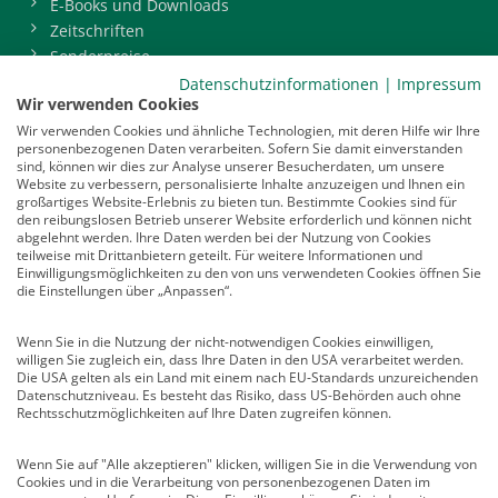
E-Books und Downloads
Zeitschriften
Sonderpreise
BDP-Mitgliederbereich
Datenschutzinformationen
|
Impressum
Wir verwenden Cookies
Service
Wir verwenden Cookies und ähnliche Technologien, mit deren Hilfe wir Ihre
personenbezogenen Daten verarbeiten. Sofern Sie damit einverstanden
Newsletter
sind, können wir dies zur Analyse unserer Besucherdaten, um unsere
Mediadaten
Website zu verbessern, personalisierte Inhalte anzuzeigen und Ihnen ein
großartiges Website-Erlebnis zu bieten tun. Bestimmte Cookies sind für
Infocenter
den reibungslosen Betrieb unserer Website erforderlich und können nicht
Veranstaltungen
abgelehnt werden. Ihre Daten werden bei der Nutzung von Cookies
teilweise mit Drittanbietern geteilt. Für weitere Informationen und
Nachrichten
Einwilligungsmöglichkeiten zu den von uns verwendeten Cookies öffnen Sie
Abo kündigen
die Einstellungen über „Anpassen“.
Links
Wenn Sie in die Nutzung der nicht-notwendigen Cookies einwilligen,
willigen Sie zugleich ein, dass Ihre Daten in den USA verarbeitet werden.
Vertrag widerrufen
Die USA gelten als ein Land mit einem nach EU-Standards unzureichenden
Datenschutzniveau. Es besteht das Risiko, dass US-Behörden auch ohne
Kontakt
Rechtsschutzmöglichkeiten auf Ihre Daten zugreifen können.
Deutscher Psychologen Verlag GmbH
Wenn Sie auf "Alle akzeptieren" klicken, willigen Sie in die Verwendung von
Am Köllnischen Park 2
Cookies und in die Verarbeitung von personenbezogenen Daten im
10179 Berlin