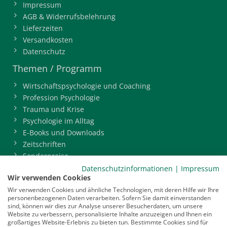
Impressum
AGB & Widerrufsbelehrung
Lieferzeiten
Versandkosten
Datenschutz
Themen / Programm
Wirtschaftspsychologie und Coaching
Profession Psychologie
Trauma und Krise
Psychologie im Alltag
E-Books und Downloads
Zeitschriften
Sonderpreise
BDP-Mitgliederbereich
Datenschutzinformationen
|
Impressum
Wir verwenden Cookies
Service
Wir verwenden Cookies und ähnliche Technologien, mit deren Hilfe wir Ihre
personenbezogenen Daten verarbeiten. Sofern Sie damit einverstanden
Newsletter
sind, können wir dies zur Analyse unserer Besucherdaten, um unsere
Mediadaten
Website zu verbessern, personalisierte Inhalte anzuzeigen und Ihnen ein
großartiges Website-Erlebnis zu bieten tun. Bestimmte Cookies sind für
Infocenter