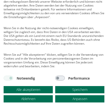
den reibungslosen Betrieb unserer Website erforderlich und können nicht
Veranstaltungen
abgelehnt werden. Ihre Daten werden bei der Nutzung von Cookies
teilweise mit Drittanbietern geteilt. Für weitere Informationen und
Nachrichten
Einwilligungsmöglichkeiten zu den von uns verwendeten Cookies öffnen Sie
Abo kündigen
die Einstellungen über „Anpassen“.
Links
Wenn Sie in die Nutzung der nicht-notwendigen Cookies einwilligen,
willigen Sie zugleich ein, dass Ihre Daten in den USA verarbeitet werden.
Vertrag widerrufen
Die USA gelten als ein Land mit einem nach EU-Standards unzureichenden
Datenschutzniveau. Es besteht das Risiko, dass US-Behörden auch ohne
Kontakt
Rechtsschutzmöglichkeiten auf Ihre Daten zugreifen können.
Deutscher Psychologen Verlag GmbH
Am Köllnischen Park 2
Wenn Sie auf "Alle akzeptieren" klicken, willigen Sie in die Verwendung von
Cookies und in die Verarbeitung von personenbezogenen Daten im
10179 Berlin
vorgenannten Umfang ein. Diese Einwilligung können Sie jederzeit
E-Mail:
verlag@psychologenverlag.de
widerrufen und bearbeiten, indem Sie:
Leserservice:
Notwendig
Performance
Telefon:
+49 (0)2 28 95 50 210
Telefax: +49 (0)2 28 36 96 210
Alle akzeptieren
Speichern
E-Mail:
leserservice@psychologenverlag.de
Ablehnen
Anpassen
© 2021 | alle Rechte vorbehalten