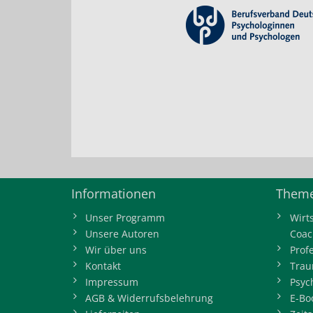
Informationen
Theme
Unser Programm
Wirt
Unsere Autoren
Coac
Wir über uns
Prof
Kontakt
Trau
Impressum
Psyc
AGB & Widerrufsbelehrung
E-Bo