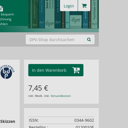
Login
& bequem
echnung
ahlen
In den Warenkorb
7,45 €
inkl. MwSt. inkl.
Versandkosten
ISSN:
0344-9602
 Skizzen
Bestellnr.:
0120010E