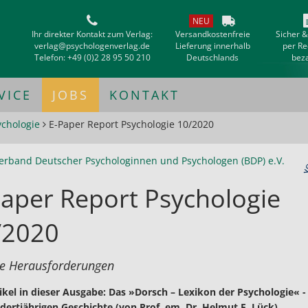
NEU
Ihr direkter Kontakt zum Verlag:
Versandkostenfreie
Sicher 
verlag@psychologenverlag.de
Lieferung innerhalb
per R
Telefon:
+49 (0)2 28 95 50 210
Deutschlands
bez
VICE
JOBS
KONTAKT
ychologie
E-Paper Report Psychologie 10/2020
erband Deutscher Psychologinnen und Psychologen (BDP) e.V.
aper Report Psychologie
/2020
le Herausforderungen
ikel in dieser Ausgabe: Das »Dorsch – Lexikon der Psychologie« -
dertjährigen Geschichte (von Prof. em. Dr. Helmut E. Lück)