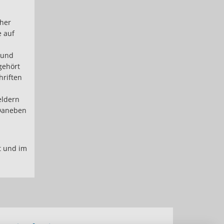
cher
e auf
 und
gehört
hriften
eldern
 Daneben
ft und im