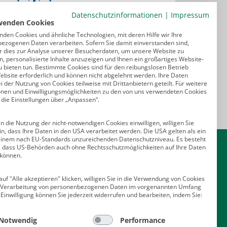
Datenschutzinformationen
|
Impressum
wenden Cookies
nden Cookies und ähnliche Technologien, mit deren Hilfe wir Ihre
ezogenen Daten verarbeiten. Sofern Sie damit einverstanden sind,
r dies zur Analyse unserer Besucherdaten, um unsere Website zu
, personalisierte Inhalte anzuzeigen und Ihnen ein großartiges Website-
u bieten tun. Bestimmte Cookies sind für den reibungslosen Betrieb
ebsite erforderlich und können nicht abgelehnt werden. Ihre Daten
 der Nutzung von Cookies teilweise mit Drittanbietern geteilt. Für weitere
onen und Einwilligungsmöglichkeiten zu den von uns verwendeten Cookies
 die Einstellungen über „Anpassen“.
n die Nutzung der nicht-notwendigen Cookies einwilligen, willigen Sie
in, dass Ihre Daten in den USA verarbeitet werden. Die USA gelten als ein
Kontakt
einem nach EU-Standards unzureichenden Datenschutzniveau. Es besteht
o, dass US-Behörden auch ohne Rechtsschutzmöglichkeiten auf Ihre Daten
 können.
Deutscher Psychologen Verlag GmbH
Am Köllnischen Park 2
uf "Alle akzeptieren" klicken, willigen Sie in die Verwendung von Cookies
10179 Berlin
e Verarbeitung von personenbezogenen Daten im vorgenannten Umfang
E-Mail:
verlag@psychologenverlag.de
 Einwilligung können Sie jederzeit widerrufen und bearbeiten, indem Sie:
Leserservice:
Notwendig
Performance