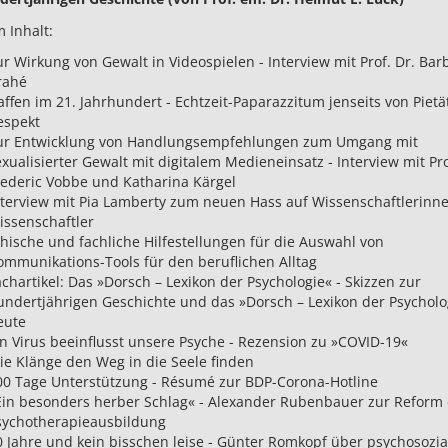
 Inhalt:
r Wirkung von Gewalt in Videospielen - Interview mit Prof. Dr. Bar
rahé
affen im 21. Jahrhundert - Echtzeit-Paparazzitum jenseits von Pietä
espekt
ur Entwicklung von Handlungsempfehlungen zum Umgang mit
xualisierter Gewalt mit digitalem Medieneinsatz - Interview mit Pro
rederic Vobbe und Katharina Kärgel
nterview mit Pia Lamberty zum neuen Hass auf Wissenschaftlerinn
issenschaftler
thische und fachliche Hilfestellungen für die Auswahl von
ommunikations-Tools für den beruflichen Alltag
chartikel: Das »Dorsch – Lexikon der Psychologie« - Skizzen zur
undertjährigen Geschichte und das »Dorsch – Lexikon der Psycholo
eute
in Virus beeinflusst unsere Psyche - Rezension zu »COVID-19«
ie Klänge den Weg in die Seele finden
00 Tage Unterstützung - Résumé zur BDP-Corona-Hotline
Ein besonders herber Schlag« - Alexander Rubenbauer zur Reform 
sychotherapieausbildung
0 Jahre und kein bisschen leise - Günter Romkopf über psychosozia