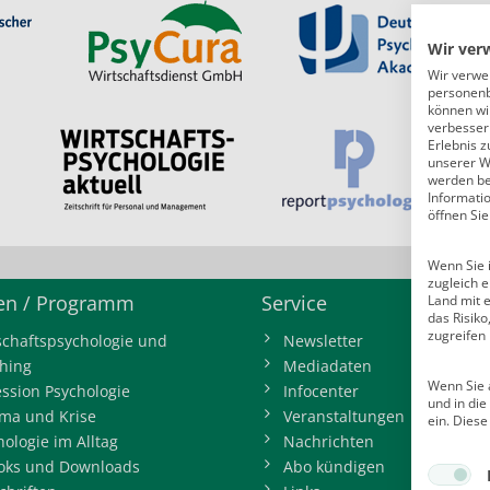
Wir ver
Wir verwe
personenb
können wi
verbessern
Erlebnis z
unserer W
werden bei
Informati
öffnen Sie
Wenn Sie i
zugleich e
n / Programm
Service
Land mit 
das Risik
zugreifen
schaftspsychologie und
Newsletter
hing
Mediadaten
Wenn Sie a
ession Psychologie
Infocenter
und in di
ma und Krise
Veranstaltungen
ein. Diese
hologie im Alltag
Nachrichten
oks und Downloads
Abo kündigen