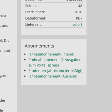
Seiten:
48
Erschienen:
2020
bara
Dateiformat:
PDF
Lieferzeit:
sofort
t und
f. Dr.
Abonnements
en und
Jahresabonnement (Inland)
Probeabonnement (2 Ausgaben
zum Vorteilspreis)
Studenten-Jahresabo (ermäßigt)
gie«
Jahresabonnement (Ausland)
der
le