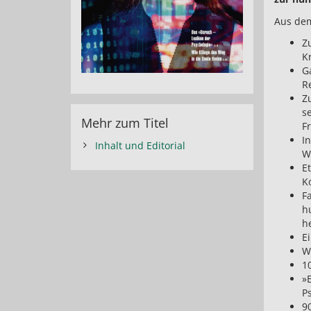
Aus dem
Zu
K
G
R
Z
se
Mehr zum Titel
F
I
Inhalt und Editorial
W
E
K
Fa
h
h
E
W
1
»
P
9