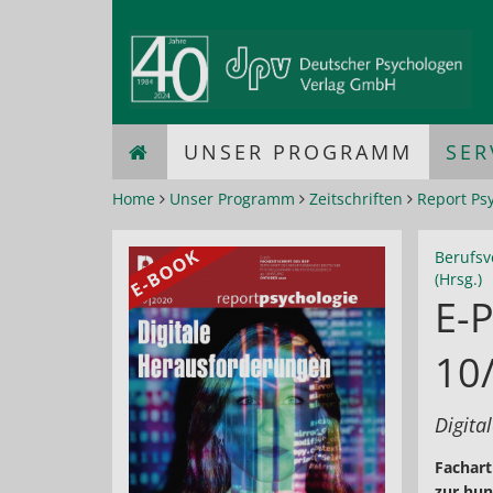
UNSER PROGRAMM
SER
Home
Unser Programm
Zeitschriften
Report Ps
Berufsv
(Hrsg.)
E-P
10
Digita
Fachart
zur hun