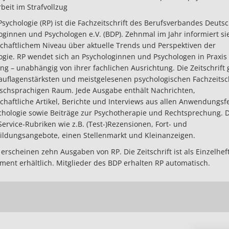
beit im Strafvollzug
Psychologie (RP) ist die Fachzeitschrift des Berufsverbandes Deuts
oginnen und Psychologen e.V. (BDP). Zehnmal im Jahr informiert si
chaftlichem Niveau über aktuelle Trends und Perspektiven der
ogie. RP wendet sich an Psychologinnen und Psychologen in Praxis
ng – unabhängig von ihrer fachlichen Ausrichtung. Die Zeitschrift 
auflagenstärksten und meistgelesenen psychologischen Fachzeitsc
schsprachigen Raum. Jede Ausgabe enthält Nachrichten,
chaftliche Artikel, Berichte und Interviews aus allen Anwendungsf
chologie sowie Beiträge zur Psychotherapie und Rechtsprechung.
Service-Rubriken wie z.B. (Test-)Rezensionen, Fort- und
ildungsangebote, einen Stellenmarkt und Kleinanzeigen.
 erscheinen zehn Ausgaben von RP. Die Zeitschrift ist als Einzelhe
ent erhältlich. Mitglieder des BDP erhalten RP automatisch.