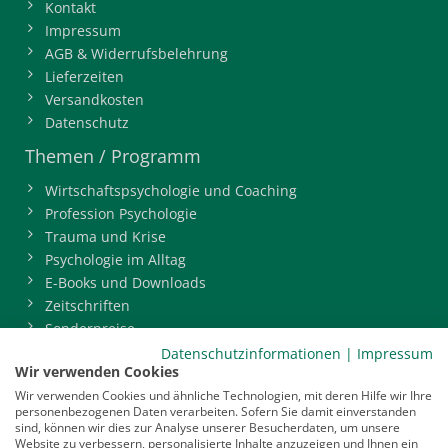
Kontakt
Impressum
AGB & Widerrufsbelehrung
Lieferzeiten
Versandkosten
Datenschutz
Themen / Programm
Wirtschaftspsychologie und Coaching
Profession Psychologie
Trauma und Krise
Psychologie im Alltag
E-Books und Downloads
Zeitschriften
Sonderpreise
BDP-Mitgliederbereich
Datenschutzinformationen
|
Impressum
Wir verwenden Cookies
Service
Wir verwenden Cookies und ähnliche Technologien, mit deren Hilfe wir Ihre
personenbezogenen Daten verarbeiten. Sofern Sie damit einverstanden
Newsletter
sind, können wir dies zur Analyse unserer Besucherdaten, um unsere
Mediadaten
Website zu verbessern, personalisierte Inhalte anzuzeigen und Ihnen ein