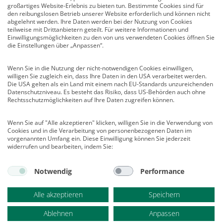
großartiges Website-Erlebnis zu bieten tun. Bestimmte Cookies sind für
Infocenter
den reibungslosen Betrieb unserer Website erforderlich und können nicht
Veranstaltungen
abgelehnt werden. Ihre Daten werden bei der Nutzung von Cookies
teilweise mit Drittanbietern geteilt. Für weitere Informationen und
Nachrichten
Einwilligungsmöglichkeiten zu den von uns verwendeten Cookies öffnen Sie
Abo kündigen
die Einstellungen über „Anpassen“.
Links
Wenn Sie in die Nutzung der nicht-notwendigen Cookies einwilligen,
willigen Sie zugleich ein, dass Ihre Daten in den USA verarbeitet werden.
Vertrag widerrufen
Die USA gelten als ein Land mit einem nach EU-Standards unzureichenden
Datenschutzniveau. Es besteht das Risiko, dass US-Behörden auch ohne
Kontakt
Rechtsschutzmöglichkeiten auf Ihre Daten zugreifen können.
Deutscher Psychologen Verlag GmbH
Wenn Sie auf "Alle akzeptieren" klicken, willigen Sie in die Verwendung von
Am Köllnischen Park 2
Cookies und in die Verarbeitung von personenbezogenen Daten im
10179 Berlin
vorgenannten Umfang ein. Diese Einwilligung können Sie jederzeit
E-Mail:
verlag@psychologenverlag.de
widerrufen und bearbeiten, indem Sie:
Leserservice:
Notwendig
Performance
Telefon:
+49 (0)2 28 95 50 210
Telefax: +49 (0)2 28 36 96 210
Alle akzeptieren
Speichern
E-Mail:
leserservice@psychologenverlag.de
Ablehnen
Anpassen