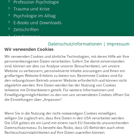
Profession Psychologie
Trauma und Krise
Psychologie im Alltag
E-Books und Downloads
Zeitschriften
Sonderpreise
BDP-Mitgliederbereich
Datenschutzinformationen
|
Impressum
Wir verwenden Cookies
Service
Wir verwenden Cookies und ähnliche Technologien, mit deren Hilfe wir Ihre
personenbezogenen Daten verarbeiten. Sofern Sie damit einverstanden
Newsletter
sind, können wir dies zur Analyse unserer Besucherdaten, um unsere
Mediadaten
Website zu verbessern, personalisierte Inhalte anzuzeigen und Ihnen ein
großartiges Website-Erlebnis zu bieten tun. Bestimmte Cookies sind für
Infocenter
den reibungslosen Betrieb unserer Website erforderlich und können nicht
Veranstaltungen
abgelehnt werden. Ihre Daten werden bei der Nutzung von Cookies
teilweise mit Drittanbietern geteilt. Für weitere Informationen und
Nachrichten
Einwilligungsmöglichkeiten zu den von uns verwendeten Cookies öffnen Sie
Abo kündigen
die Einstellungen über „Anpassen“.
Links
Wenn Sie in die Nutzung der nicht-notwendigen Cookies einwilligen,
willigen Sie zugleich ein, dass Ihre Daten in den USA verarbeitet werden.
Vertrag widerrufen
Die USA gelten als ein Land mit einem nach EU-Standards unzureichenden
Datenschutzniveau. Es besteht das Risiko, dass US-Behörden auch ohne
Kontakt
Rechtsschutzmöglichkeiten auf Ihre Daten zugreifen können.