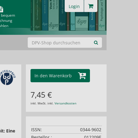
Login
& bequem
echnung
ahlen
In den Warenkorb
7,45 €
inkl. MwSt. inkl.
Versandkosten
ISSN:
0344-9602
it: Eine
Bestellnr.:
012209E