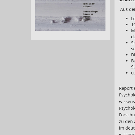
Aus dem
L
10
M
d
S
s
D
B
S
u.
Report 
Psychol
wissens
Psychol
Forschu
zu den 
im deut
wissens