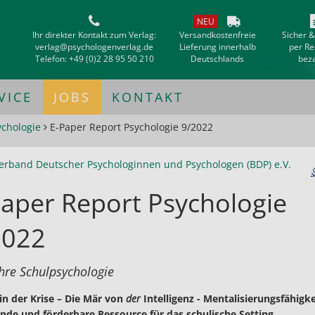
NEU
Ihr direkter Kontakt zum Verlag:
Versandkostenfreie
Sicher 
verlag@psychologenverlag.de
Lieferung innerhalb
per R
Telefon:
+49 (0)2 28 95 50 210
Deutschlands
bez
VICE
JOBS
KONTAKT
ychologie
E-Paper Report Psychologie 9/2022
erband Deutscher Psychologinnen und Psychologen (BDP) e.V.
aper Report Psychologie
2022
hre Schulpsychologie
in der Krise – Die Mär von
der
Intelligenz - Mentalisierungsfähigke
nde und förderbare Ressource für das schulische Setting