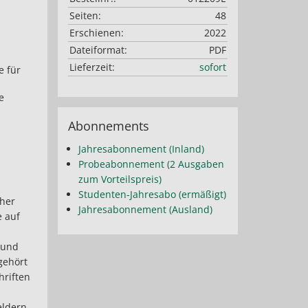
Seiten:
48
Erschienen:
2022
Dateiformat:
PDF
Lieferzeit:
sofort
e für
e
Abonnements
Jahresabonnement (Inland)
Probeabonnement (2 Ausgaben
zum Vorteilspreis)
Studenten-Jahresabo (ermäßigt)
cher
Jahresabonnement (Ausland)
e auf
 und
gehört
hriften
eldern