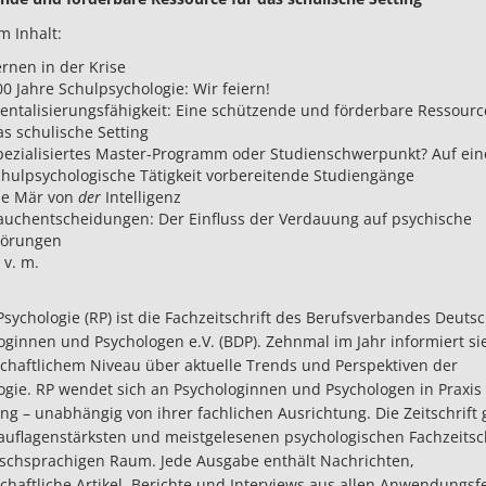
 Inhalt:
ernen in der Krise
0 Jahre Schulpsychologie: Wir feiern!
entalisierungsfähigkeit: Eine schützende und förderbare Ressourc
as schulische Setting
pezialisiertes Master-Programm oder Studienschwerpunkt? Auf ein
chulpsychologische Tätigkeit vorbereitende Studiengänge
ie Mär von
der
Intelligenz
auchentscheidungen: Der Einfluss der Verdauung auf psychische
törungen
 v. m.
Psychologie (RP) ist die Fachzeitschrift des Berufsverbandes Deuts
oginnen und Psychologen e.V. (BDP). Zehnmal im Jahr informiert si
chaftlichem Niveau über aktuelle Trends und Perspektiven der
ogie. RP wendet sich an Psychologinnen und Psychologen in Praxis
ng – unabhängig von ihrer fachlichen Ausrichtung. Die Zeitschrift 
auflagenstärksten und meistgelesenen psychologischen Fachzeitsc
schsprachigen Raum. Jede Ausgabe enthält Nachrichten,
chaftliche Artikel, Berichte und Interviews aus allen Anwendungsf