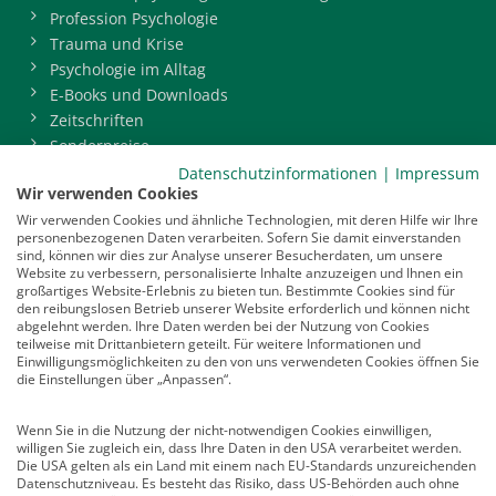
Profession Psychologie
Trauma und Krise
Psychologie im Alltag
E-Books und Downloads
Zeitschriften
Sonderpreise
BDP-Mitgliederbereich
Datenschutzinformationen
|
Impressum
Wir verwenden Cookies
Service
Wir verwenden Cookies und ähnliche Technologien, mit deren Hilfe wir Ihre
personenbezogenen Daten verarbeiten. Sofern Sie damit einverstanden
Newsletter
sind, können wir dies zur Analyse unserer Besucherdaten, um unsere
Mediadaten
Website zu verbessern, personalisierte Inhalte anzuzeigen und Ihnen ein
großartiges Website-Erlebnis zu bieten tun. Bestimmte Cookies sind für
Infocenter
den reibungslosen Betrieb unserer Website erforderlich und können nicht
Veranstaltungen
abgelehnt werden. Ihre Daten werden bei der Nutzung von Cookies
teilweise mit Drittanbietern geteilt. Für weitere Informationen und
Nachrichten
Einwilligungsmöglichkeiten zu den von uns verwendeten Cookies öffnen Sie
Abo kündigen
die Einstellungen über „Anpassen“.
Links
Wenn Sie in die Nutzung der nicht-notwendigen Cookies einwilligen,
willigen Sie zugleich ein, dass Ihre Daten in den USA verarbeitet werden.
Vertrag widerrufen
Die USA gelten als ein Land mit einem nach EU-Standards unzureichenden
Datenschutzniveau. Es besteht das Risiko, dass US-Behörden auch ohne
Kontakt