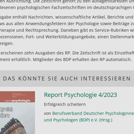
hen Ausrichtung. Die Zeitschrift gehört zu den auflagenstärksten u
lesenen psychologischen Fachzeitschriften im deutschsprachigen
sgabe enthält Nachrichten, wissenschaftliche Artikel, Berichte und
ews aus allen Anwendungsfeldern der Psychologie sowie Beiträge z
herapie und Rechtsprechung. Daneben gibt es Service-Rubriken wie
 Rezensionen, Fort- und Weiterbildungsangebote, einen Stellenmar
zeigen.
 erscheinen zehn Ausgaben des RP. Die Zeitschrift ist als Einzelhe
ent erhältlich. Mitglieder des BDP erhalten den RP automatisch.
DAS KÖNNTE SIE AUCH INTERESSIEREN
Report Psychologie 4/2023
Erfolgreich scheitern
von
Berufsverband Deutscher Psychologinn
und Psychologen (BDP) e.V. (Hrsg.)