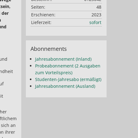
sein,
Seiten:
48
 der
Erschienen:
2023
n
Lieferzeit:
sofort
und
Abonnements
 und
Jahresabonnement (Inland)
Probeabonnement (2 Ausgaben
ndheit
zum Vorteilspreis)
Studenten-Jahresabo (ermäßigt)
uf
Jahresabonnement (Ausland)
it
cher
ftlichem
 sich an
n ihrer