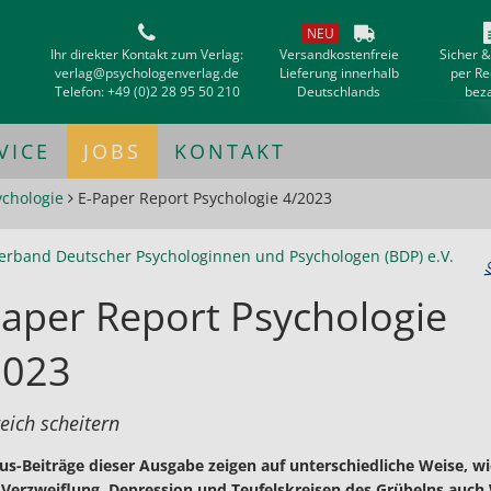
NEU
Ihr direkter Kontakt zum Verlag:
Versandkostenfreie
Sicher 
verlag@psychologenverlag.de
Lieferung innerhalb
per R
Telefon:
+49 (0)2 28 95 50 210
Deutschlands
bez
VICE
JOBS
KONTAKT
ychologie
E-Paper Report Psychologie 4/2023
erband Deutscher Psychologinnen und Psychologen (BDP) e.V.
aper Report Psychologie
2023
reich scheitern
us-Beiträge dieser Ausgabe zeigen auf unterschiedliche Weise, w
Verzweiflung, Depression und Teufelskreisen des Grübelns auch