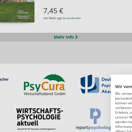
7,45 €
inkl. MwSt. zzgl.
Versandkosten
Mehr Info
Wir ver
Wir verwe
personenb
können wi
verbessern
Erlebnis z
unserer W
werden bei
Informati
öffnen Sie