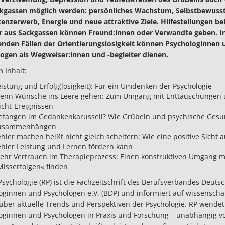
kgassen möglich werden: persönliches Wachstum, Selbstbewusst
nzerwerb, Energie und neue attraktive Ziele. Hilfestellungen bei
aus Sackgassen können Freund:innen oder Verwandte geben. I
enden Fällen der Orientierungslosigkeit können Psychologinnen 
ogen als Wegweiser:innen und -begleiter dienen.
 Inhalt:
eistung und Erfolg(losigkeit): Für ein Umdenken der Psychologie
enn Wünsche ins Leere gehen: Zum Umgang mit Enttäuschungen
icht-Ereignissen
efangen im Gedankenkarussell? Wie Grübeln und psychische Gesu
usammenhängen
hler machen heißt nicht gleich scheitern: Wie eine positive Sicht a
ehler Leistung und Lernen fördern kann
ehr Vertrauen im Therapieprozess: Einen konstruktiven Umgang m
Misserfolgen« finden
Psychologie (RP) ist die Fachzeitschrift des Berufsverbandes Deuts
oginnen und Psychologen e.V. (BDP) und informiert auf wissenscha
über aktuelle Trends und Perspektiven der Psychologie. RP wendet
oginnen und Psychologen in Praxis und Forschung – unabhängig vo