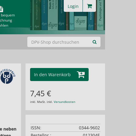
Login
& bequem
echnung
ahlen
In den Warenkorb
7,45 €
inkl. MwSt. inkl.
Versandkosten
ISSN:
0344-9602
ie neben
Bestellnr.:
012304E
 Wege