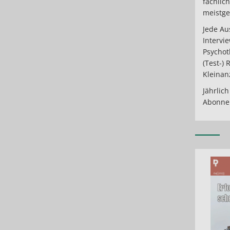
fachlic
meistge
Jede Au
Intervi
Psychot
(Test-)
Kleinan
Jährlich
Abonnem