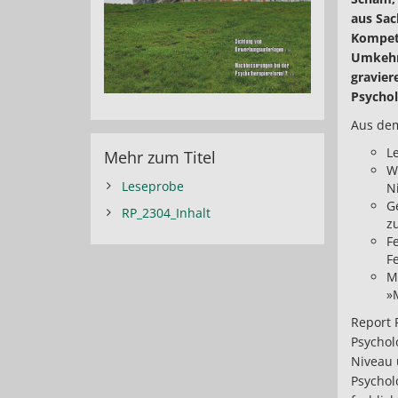
aus Sac
Kompete
Umkehr 
gravier
Psychol
Aus dem
L
Mehr zum Titel
W
Leseprobe
N
G
RP_2304_Inhalt
z
Fe
F
M
»
Report 
Psychol
Niveau 
Psychol