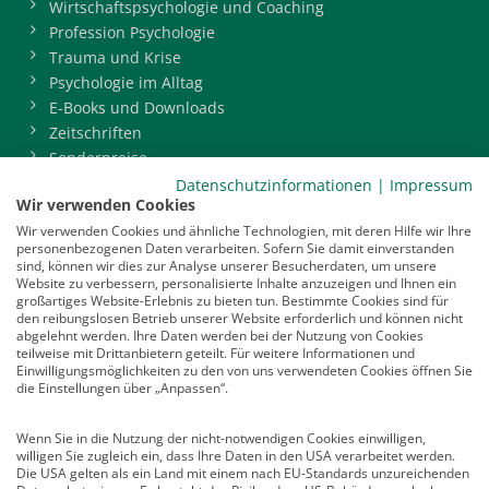
Wirtschaftspsychologie und Coaching
Profession Psychologie
Trauma und Krise
Psychologie im Alltag
E-Books und Downloads
Zeitschriften
Sonderpreise
BDP-Mitgliederbereich
Datenschutzinformationen
|
Impressum
Wir verwenden Cookies
Service
Wir verwenden Cookies und ähnliche Technologien, mit deren Hilfe wir Ihre
personenbezogenen Daten verarbeiten. Sofern Sie damit einverstanden
Newsletter
sind, können wir dies zur Analyse unserer Besucherdaten, um unsere
Mediadaten
Website zu verbessern, personalisierte Inhalte anzuzeigen und Ihnen ein
großartiges Website-Erlebnis zu bieten tun. Bestimmte Cookies sind für
Infocenter
den reibungslosen Betrieb unserer Website erforderlich und können nicht
Veranstaltungen
abgelehnt werden. Ihre Daten werden bei der Nutzung von Cookies
teilweise mit Drittanbietern geteilt. Für weitere Informationen und
Nachrichten
Einwilligungsmöglichkeiten zu den von uns verwendeten Cookies öffnen Sie
Abo kündigen
die Einstellungen über „Anpassen“.
Links
Wenn Sie in die Nutzung der nicht-notwendigen Cookies einwilligen,
willigen Sie zugleich ein, dass Ihre Daten in den USA verarbeitet werden.
Vertrag widerrufen
Die USA gelten als ein Land mit einem nach EU-Standards unzureichenden