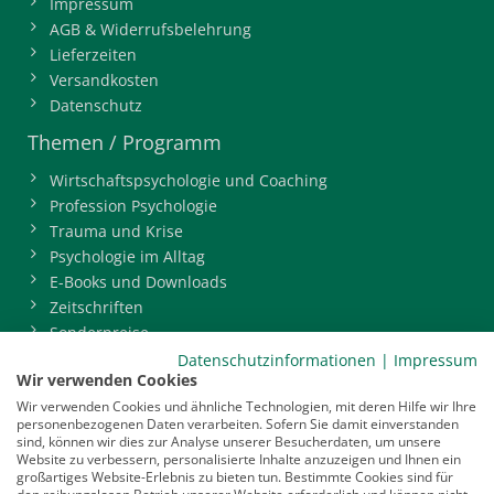
Impressum
AGB & Widerrufsbelehrung
Lieferzeiten
Versandkosten
Datenschutz
Themen / Programm
Wirtschaftspsychologie und Coaching
Profession Psychologie
Trauma und Krise
Psychologie im Alltag
E-Books und Downloads
Zeitschriften
Sonderpreise
BDP-Mitgliederbereich
Datenschutzinformationen
|
Impressum
Wir verwenden Cookies
Service
Wir verwenden Cookies und ähnliche Technologien, mit deren Hilfe wir Ihre
personenbezogenen Daten verarbeiten. Sofern Sie damit einverstanden
Newsletter
sind, können wir dies zur Analyse unserer Besucherdaten, um unsere
Mediadaten
Website zu verbessern, personalisierte Inhalte anzuzeigen und Ihnen ein
großartiges Website-Erlebnis zu bieten tun. Bestimmte Cookies sind für
Infocenter