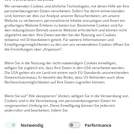
Service
Wir verwenden Cookies und ähnliche Technologien, mit deren Hilfe wir Ihre
personenbezogenen Daten verarbeiten. Sofern Sie damit einverstanden
Newsletter
sind, können wir dies zur Analyse unserer Besucherdaten, um unsere
Mediadaten
Website zu verbessern, personalisierte Inhalte anzuzeigen und Ihnen ein
großartiges Website-Erlebnis zu bieten tun. Bestimmte Cookies sind für
Infocenter
den reibungslosen Betrieb unserer Website erforderlich und können nicht
Veranstaltungen
abgelehnt werden. Ihre Daten werden bei der Nutzung von Cookies
teilweise mit Drittanbietern geteilt. Für weitere Informationen und
Nachrichten
Einwilligungsmöglichkeiten zu den von uns verwendeten Cookies öffnen Sie
Abo kündigen
die Einstellungen über „Anpassen“.
Links
Wenn Sie in die Nutzung der nicht-notwendigen Cookies einwilligen,
willigen Sie zugleich ein, dass Ihre Daten in den USA verarbeitet werden.
Vertrag widerrufen
Die USA gelten als ein Land mit einem nach EU-Standards unzureichenden
Datenschutzniveau. Es besteht das Risiko, dass US-Behörden auch ohne
Kontakt
Rechtsschutzmöglichkeiten auf Ihre Daten zugreifen können.
Deutscher Psychologen Verlag GmbH
Wenn Sie auf "Alle akzeptieren" klicken, willigen Sie in die Verwendung von
Am Köllnischen Park 2
Cookies und in die Verarbeitung von personenbezogenen Daten im
10179 Berlin
vorgenannten Umfang ein. Diese Einwilligung können Sie jederzeit
E-Mail:
verlag@psychologenverlag.de
widerrufen und bearbeiten, indem Sie:
Leserservice:
Notwendig
Performance
Telefon:
+49 (0)2 28 95 50 210