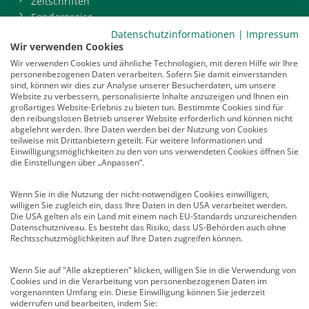
Zeitschriften
Sonderpreise
BDP-Mitgliederbereich
Datenschutzinformationen
|
Impressum
Wir verwenden Cookies
Service
Wir verwenden Cookies und ähnliche Technologien, mit deren Hilfe wir Ihre
personenbezogenen Daten verarbeiten. Sofern Sie damit einverstanden
Newsletter
sind, können wir dies zur Analyse unserer Besucherdaten, um unsere
Mediadaten
Website zu verbessern, personalisierte Inhalte anzuzeigen und Ihnen ein
großartiges Website-Erlebnis zu bieten tun. Bestimmte Cookies sind für
Infocenter
den reibungslosen Betrieb unserer Website erforderlich und können nicht
Veranstaltungen
abgelehnt werden. Ihre Daten werden bei der Nutzung von Cookies
teilweise mit Drittanbietern geteilt. Für weitere Informationen und
Nachrichten
Einwilligungsmöglichkeiten zu den von uns verwendeten Cookies öffnen Sie
Abo kündigen
die Einstellungen über „Anpassen“.
Links
Wenn Sie in die Nutzung der nicht-notwendigen Cookies einwilligen,
willigen Sie zugleich ein, dass Ihre Daten in den USA verarbeitet werden.
Vertrag widerrufen
Die USA gelten als ein Land mit einem nach EU-Standards unzureichenden
Datenschutzniveau. Es besteht das Risiko, dass US-Behörden auch ohne
Kontakt
Rechtsschutzmöglichkeiten auf Ihre Daten zugreifen können.
Deutscher Psychologen Verlag GmbH
Am Köllnischen Park 2
Wenn Sie auf "Alle akzeptieren" klicken, willigen Sie in die Verwendung von
Cookies und in die Verarbeitung von personenbezogenen Daten im
10179 Berlin
vorgenannten Umfang ein. Diese Einwilligung können Sie jederzeit
E-Mail:
verlag@psychologenverlag.de
widerrufen und bearbeiten, indem Sie: