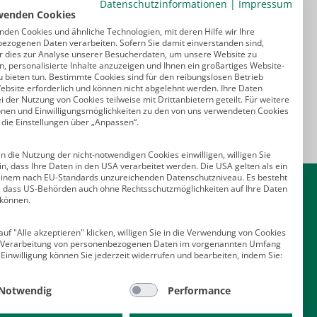
Datenschutzinformationen
|
Impressum
wenden Cookies
nden Cookies und ähnliche Technologien, mit deren Hilfe wir Ihre
ezogenen Daten verarbeiten. Sofern Sie damit einverstanden sind,
r dies zur Analyse unserer Besucherdaten, um unsere Website zu
, personalisierte Inhalte anzuzeigen und Ihnen ein großartiges Website-
u bieten tun. Bestimmte Cookies sind für den reibungslosen Betrieb
ebsite erforderlich und können nicht abgelehnt werden. Ihre Daten
 der Nutzung von Cookies teilweise mit Drittanbietern geteilt. Für weitere
onen und Einwilligungsmöglichkeiten zu den von uns verwendeten Cookies
 die Einstellungen über „Anpassen“.
n die Nutzung der nicht-notwendigen Cookies einwilligen, willigen Sie
in, dass Ihre Daten in den USA verarbeitet werden. Die USA gelten als ein
Kontakt
einem nach EU-Standards unzureichenden Datenschutzniveau. Es besteht
o, dass US-Behörden auch ohne Rechtsschutzmöglichkeiten auf Ihre Daten
 können.
Deutscher Psychologen Verlag GmbH
Am Köllnischen Park 2
uf "Alle akzeptieren" klicken, willigen Sie in die Verwendung von Cookies
10179 Berlin
e Verarbeitung von personenbezogenen Daten im vorgenannten Umfang
E-Mail:
verlag@psychologenverlag.de
 Einwilligung können Sie jederzeit widerrufen und bearbeiten, indem Sie:
Leserservice:
Notwendig
Performance
Telefon:
+49 (0)2 28 95 50 210