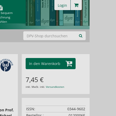
Login
& bequem
echnung
ahlen
In den Warenkorb
7,45 €
inkl. MwSt. inkl.
Versandkosten
ISSN:
0344-9602
on Prof.
Bestellnr.:
0120006E
Michael