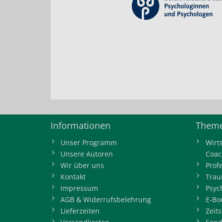
Informationen
Theme
Unser Programm
Wirt
Unsere Autoren
Coac
Wir über uns
Prof
Kontakt
Trau
Impressum
Psyc
AGB & Widerrufsbelehrung
E-Bo
Lieferzeiten
Zeits