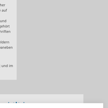
cher
e auf
 und
gehört
hriften
eldern
 Daneben
ft und im