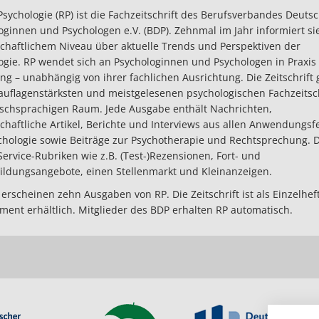
Psychologie (RP) ist die Fachzeitschrift des Berufsverbandes Deuts
oginnen und Psychologen e.V. (BDP). Zehnmal im Jahr informiert si
chaftlichem Niveau über aktuelle Trends und Perspektiven der
ogie. RP wendet sich an Psychologinnen und Psychologen in Praxis
ng – unabhängig von ihrer fachlichen Ausrichtung. Die Zeitschrift 
auflagenstärksten und meistgelesenen psychologischen Fachzeitsc
schsprachigen Raum. Jede Ausgabe enthält Nachrichten,
chaftliche Artikel, Berichte und Interviews aus allen Anwendungsf
chologie sowie Beiträge zur Psychotherapie und Rechtsprechung.
Service-Rubriken wie z.B. (Test-)Rezensionen, Fort- und
ildungsangebote, einen Stellenmarkt und Kleinanzeigen.
 erscheinen zehn Ausgaben von RP. Die Zeitschrift ist als Einzelhe
ent erhältlich. Mitglieder des BDP erhalten RP automatisch.