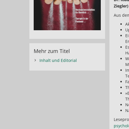
Ziegler)
Aus dem
Ak
U
E
E
E
Mehr zum Titel
H
We
Inhalt und Editorial
M
Im
T
Fa
T
»B
T
N
N
Lesepro
psychol