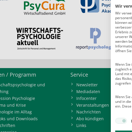
Wir ver
Wir verwe
personenb
können wi
verbessern
Erlebnis z
unserer W
werden bei
Informati
öffnen Sie
Wenn Sie i
zugleich e
n / Programm
Service
Land mit 
das Risik
zugreifen
schaftspsychologie und
Newsletter
hing
Mediadaten
Wenn Sie a
ession Psychologie
Infocenter
und in di
ma und Krise
Veranstaltungen
ein. Diese
hologie im Alltag
Nachrichten
oks und Downloads
Abo kündigen
chriften
Links