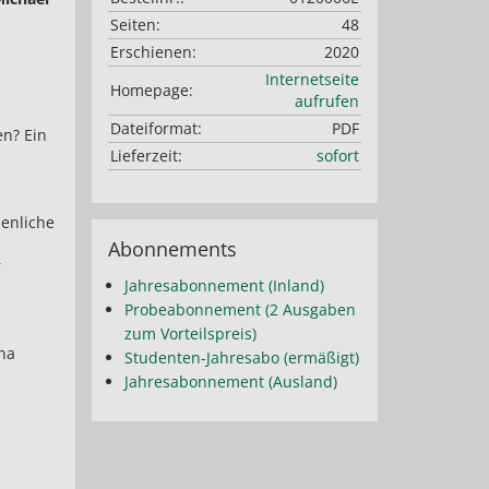
Seiten:
48
Erschienen:
2020
Internetseite
Homepage:
aufrufen
Dateiformat:
PDF
en? Ein
Lieferzeit:
sofort
ienliche
Abonnements
r
Jahresabonnement (Inland)
Probeabonnement (2 Ausgaben
zum Vorteilspreis)
nna
Studenten-Jahresabo (ermäßigt)
Jahresabonnement (Ausland)