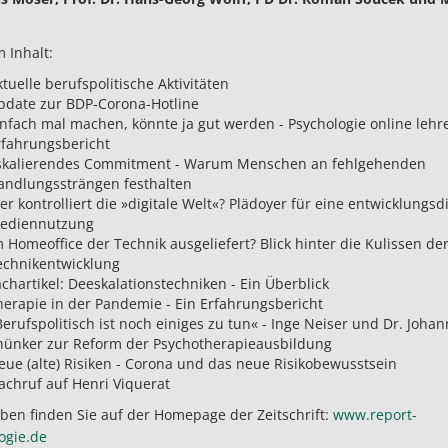
 Inhalt:
tuelle berufspolitische Aktivitäten
pdate zur BDP-Corona-Hotline
infach mal machen, könnte ja gut werden - Psychologie online lehr
rfahrungsbericht
skalierendes Commitment - Warum Menschen an fehlgehenden
andlungssträngen festhalten
r kontrolliert die »digitale Welt«? Plädoyer für eine entwicklungsd
ediennutzung
 Homeoffice der Technik ausgeliefert? Blick hinter die Kulissen de
echnikentwicklung
chartikel: Deeskalationstechniken - Ein Überblick
herapie in der Pandemie - Ein Erfahrungsbericht
erufspolitisch ist noch einiges zu tun« - Inge Neiser und Dr. Joha
hünker zur Reform der Psychotherapieausbildung
eue (alte) Risiken - Corona und das neue Risikobewusstsein
achruf auf Henri Viquerat
ben finden Sie auf der Homepage der Zeitschrift:
www.report-
ogie.de