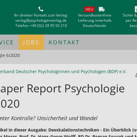
NEU
Ihr direkter Kontakt zum Verlag:
Versandkostenfreie
Sicher 
verlag@psychologenverlag.de
Lieferung innerhalb
per R
Telefon:
+49 (0)2 28 95 50 210
Deutschlands
bez
VICE
JOBS
KONTAKT
gie 6/2020
erband Deutscher Psychologinnen und Psychologen (BDP) e.V.
aper Report Psychologie
2020
unter Kontrolle? Unsicherheit und Wandel
ikel in dieser Ausgabe: Deeskalationstechniken - Ein Überblick (v
us Moser, Prof. Dr. Hans-Georg Wolff, PD Dr. Roman Soucek und 