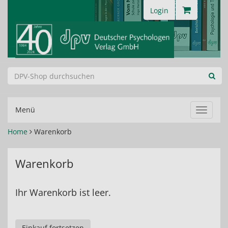
Login
Menü
Navigat
ein-/au
Home
Warenkorb
Warenkorb
Ihr Warenkorb ist leer.
Einkauf fortsetzen