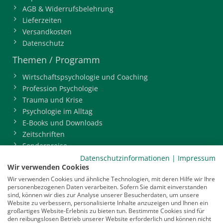
AGB & Widerrufsbelehrung
Lieferzeiten
Versandkosten
Datenschutz
Themen / Programm
Wirtschaftspsychologie und Coaching
Profession Psychologie
Trauma und Krise
Psychologie im Alltag
E-Books und Downloads
Zeitschriften
Sonderpreise
BDP-Mitgliederbereich
Datenschutzinformationen
|
Impressum
Wir verwenden Cookies
Service
Wir verwenden Cookies und ähnliche Technologien, mit deren Hilfe wir Ihre
personenbezogenen Daten verarbeiten. Sofern Sie damit einverstanden
Newsletter
sind, können wir dies zur Analyse unserer Besucherdaten, um unsere
Mediadaten
Website zu verbessern, personalisierte Inhalte anzuzeigen und Ihnen ein
großartiges Website-Erlebnis zu bieten tun. Bestimmte Cookies sind für
Infocenter
den reibungslosen Betrieb unserer Website erforderlich und können nicht