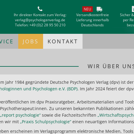
NEU
Ihr direkter Kontakt zum Verlag:
Versandkostenfreie
Sicher 
verlag@psychologenverlag.de
Lieferung innerhalb
per R
Telefon:
+49 (0)2 28 95 50 210
Deutschlands
bez
VICE
JOBS
KONTAKT
WIR ÜBER UN
im Jahr 1984 gegründete Deutsche Psychologen Verlag (dpv) ist de
hologinnen und Psychologen e.V. (BDP)
. Im Jahr 2024 feiert der dp
veröffentlichen im dpv Praxisratgeber, Arbeitsmaterialien und Tools
Psychotherapeut:innen. Zu unseren bekannten Publikationen zähle
„report psychologie
“
sowie die Fachzeitschriften
„Wirtschaftspsycho
en wir mit
„Praxis Schulpsychologie“
einen neuartigen Information
ben erscheinen im Verlagsprogramm elektronische Medien, Tools 