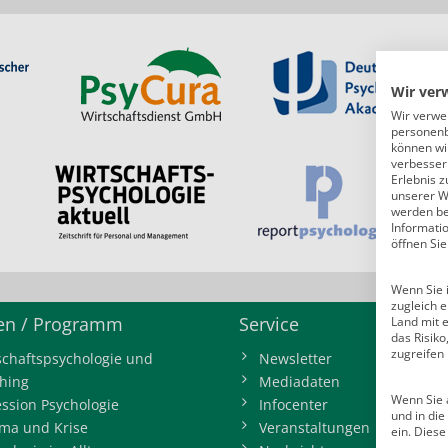
Wir ver
Wir verwe
personenb
können wi
verbessern
Erlebnis z
unserer W
werden bei
Informati
öffnen Sie
Wenn Sie i
zugleich e
n / Programm
Service
Land mit 
das Risik
zugreifen
schaftspsychologie und
Newsletter
hing
Mediadaten
Wenn Sie a
ession Psychologie
Infocenter
und in di
ma und Krise
Veranstaltungen
ein. Diese