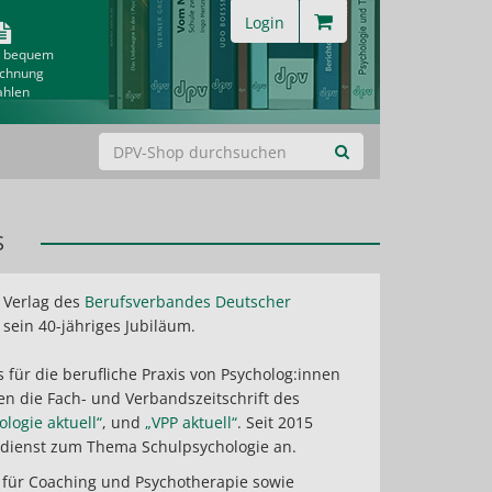
Login
& bequem
echnung
ahlen
S
r Verlag des
Berufsverbandes Deutscher
v sein 40-jähriges Jubiläum.
 für die berufliche Praxis von Psycholog:innen
n die Fach- und Verbandszeitschrift des
logie aktuell“
, und
„VPP aktuell“
. Seit 2015
sdienst zum Thema Schulpsychologie an.
für Coaching und Psychotherapie sowie