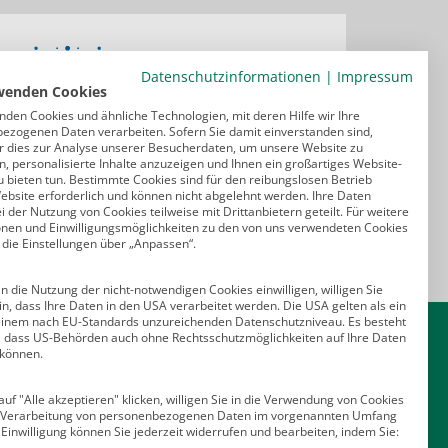
Datenschutzinformationen
|
Impressum
wenden Cookies
nden Cookies und ähnliche Technologien, mit deren Hilfe wir Ihre
ezogenen Daten verarbeiten. Sofern Sie damit einverstanden sind,
r dies zur Analyse unserer Besucherdaten, um unsere Website zu
, personalisierte Inhalte anzuzeigen und Ihnen ein großartiges Website-
u bieten tun. Bestimmte Cookies sind für den reibungslosen Betrieb
ebsite erforderlich und können nicht abgelehnt werden. Ihre Daten
 der Nutzung von Cookies teilweise mit Drittanbietern geteilt. Für weitere
onen und Einwilligungsmöglichkeiten zu den von uns verwendeten Cookies
 die Einstellungen über „Anpassen“.
n die Nutzung der nicht-notwendigen Cookies einwilligen, willigen Sie
in, dass Ihre Daten in den USA verarbeitet werden. Die USA gelten als ein
Kontakt
einem nach EU-Standards unzureichenden Datenschutzniveau. Es besteht
o, dass US-Behörden auch ohne Rechtsschutzmöglichkeiten auf Ihre Daten
 können.
Deutscher Psychologen Verlag GmbH
Am Köllnischen Park 2
uf "Alle akzeptieren" klicken, willigen Sie in die Verwendung von Cookies
10179 Berlin
e Verarbeitung von personenbezogenen Daten im vorgenannten Umfang
E-Mail:
verlag@psychologenverlag.de
 Einwilligung können Sie jederzeit widerrufen und bearbeiten, indem Sie: