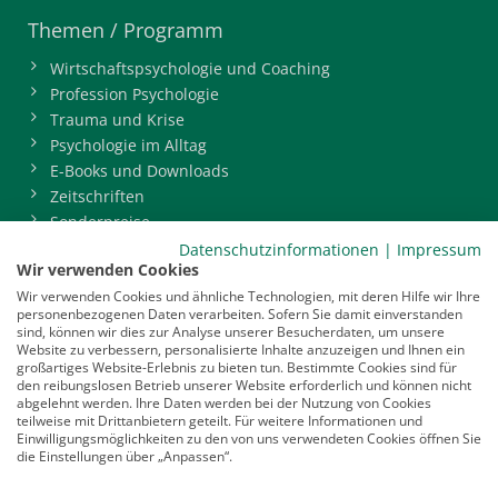
Themen / Programm
Wirtschaftspsychologie und Coaching
Profession Psychologie
Trauma und Krise
Psychologie im Alltag
E-Books und Downloads
Zeitschriften
Sonderpreise
BDP-Mitgliederbereich
Datenschutzinformationen
|
Impressum
Wir verwenden Cookies
Service
Wir verwenden Cookies und ähnliche Technologien, mit deren Hilfe wir Ihre
personenbezogenen Daten verarbeiten. Sofern Sie damit einverstanden
Newsletter
sind, können wir dies zur Analyse unserer Besucherdaten, um unsere
Mediadaten
Website zu verbessern, personalisierte Inhalte anzuzeigen und Ihnen ein
großartiges Website-Erlebnis zu bieten tun. Bestimmte Cookies sind für
Infocenter
den reibungslosen Betrieb unserer Website erforderlich und können nicht
Veranstaltungen
abgelehnt werden. Ihre Daten werden bei der Nutzung von Cookies
teilweise mit Drittanbietern geteilt. Für weitere Informationen und
Nachrichten
Einwilligungsmöglichkeiten zu den von uns verwendeten Cookies öffnen Sie
Abo kündigen
die Einstellungen über „Anpassen“.
Links