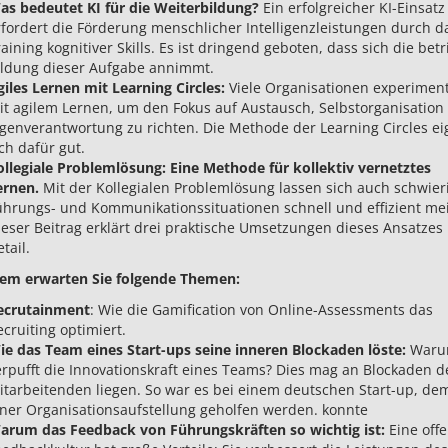
as bedeutet KI für die Weiterbildung?
Ein erfolgreicher KI-Einsatz
rfordert die Förderung menschlicher Intelligenzleistungen durch d
aining kognitiver Skills. Es ist dringend geboten, dass sich die betr
ildung dieser Aufgabe annimmt.
giles Lernen mit Learning Circles:
Viele Organisationen experimen
it agilem Lernen, um den Fokus auf Austausch, Selbstorganisation
igenverantwortung zu richten. Die Methode der Learning Circles ei
ch dafür gut.
ollegiale Problemlösung: Eine Methode für kollektiv vernetztes
ernen.
Mit der Kollegialen Problemlösung lassen sich auch schwier
ührungs- und Kommunikationssituationen schnell und effizient mei
ieser Beitrag erklärt drei praktische Umsetzungen dieses Ansatzes
tail.
em erwarten Sie folgende Themen:
ecrutainment
: Wie die Gamification von Online-Assessments das
ecruiting optimiert.
ie das Team eines Start-ups seine inneren Blockaden löste:
Waru
erpufft die Innovationskraft eines Teams? Dies mag an Blockaden d
itarbeitenden liegen. So war es bei einem deutschen Start-up, de
iner Organisationsaufstellung geholfen werden. konnte
arum das Feedback von Führungskräften so wichtig ist:
Eine off