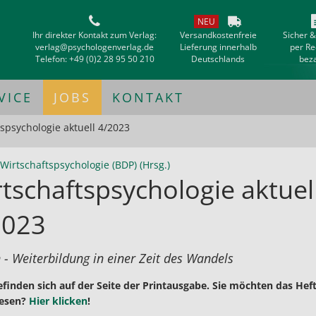
NEU
Ihr direkter Kontakt zum Verlag:
Versandkostenfreie
Sicher 
verlag@psychologenverlag.de
Lieferung innerhalb
per R
Telefon:
+49 (0)2 28 95 50 210
Deutschlands
bez
VICE
JOBS
KONTAKT
spsychologie aktuell 4/2023
Wirtschaftspsychologie (BDP) (Hrsg.)
tschaftspsychologie aktuel
2023
 - Weiterbildung in einer Zeit des Wandels
efinden sich auf der Seite der Printausgabe. Sie möchten das Heft
 lesen?
Hier klicken
!