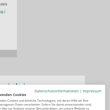
ndels
sg.)
Datenschutzinformationen
|
Impressum
wenden Cookies
nden Cookies und ähnliche Technologien, mit deren Hilfe wir Ihre
ezogenen Daten verarbeiten. Sofern Sie damit einverstanden sind,
r dies zur Analyse unserer Besucherdaten, um unsere Website zu