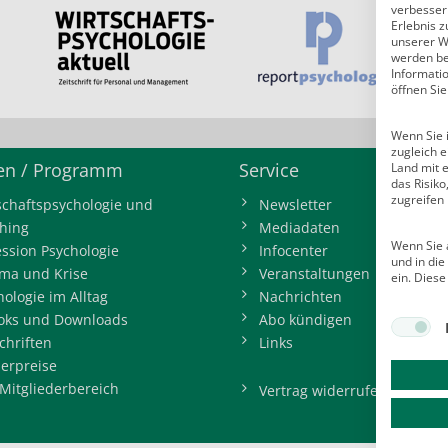
verbessern
Erlebnis z
unserer W
werden bei
Informati
öffnen Sie
Wenn Sie i
zugleich e
n / Programm
Service
Land mit 
das Risik
zugreifen
schaftspsychologie und
Newsletter
hing
Mediadaten
Wenn Sie a
ession Psychologie
Infocenter
und in di
ma und Krise
Veranstaltungen
ein. Diese
hologie im Alltag
Nachrichten
oks und Downloads
Abo kündigen
chriften
Links
erpreise
Mitgliederbereich
Vertrag widerrufen