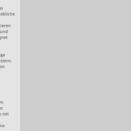
as
iebliche
tieren
 und
gnet
ige
stern.
 im
m
er
m mit
ene