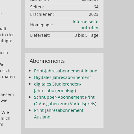
Seiten:
64
n
Erschienen:
2023
Internetseite
Homepage:
aufrufen
haft
 in der
Lieferzeit:
3 bis 5 Tage
ftigte
noch
Abonnements
ie
n sich
Print-Jahresabonnement Inland
formaten
Digitales Jahresabonnement
digitales Studierenden-
Jahresabo (ermäßigt)
 diesem
Schnupper-Abonnement Print
 wie
(2 Ausgaben zum Vorteilspreis)
Print-Jahresabonnement
:
Wie
Ausland
hlich
em