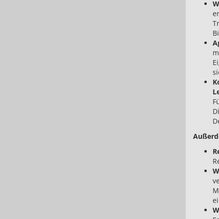
W
e
Tr
B
A
m
E
si
K
L
F
D
De
Außerd
R
R
W
v
M
e
W