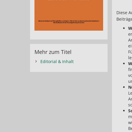
Diese 
Beiträg
W
e
A
e
Mehr zum Titel
F
l
Editorial & Inhalt
W
f
v
u
N
L
A
s
S
m
w
Be