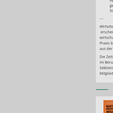
F
g
S
---
Wirtscha
erschei
wirtsch
Praxis 
aus der
Die Zei
im Beru
Sektion
Mitglied