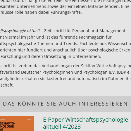
eedbackkultur hat große Vorteile: Sie verbessert die Leistungen des
esamten Unternehmens sowie der einzelnen Mitarbeitenden. Eine
chlüsselrolle haben dabei Führungskräfte.
ftspsychologie aktuell
– Zeitschrift für Personal und Management –
nt viermal im Jahr und ist das führende Fachmagazin für
aftspsychologische Themen und Trends. Fachleute aus Wissenscha
berichten hier fundiert und anschaulich über psychologische Erken
 Forschung und deren Umsetzung in Unternehmen.
tschrift ist zudem das Verbandsorgan der Sektion Wirtschaftspsych
fsverband Deutscher Psychologinnen und Psychologen e.V. (BDP e.V
smitglieder erhalten sie kostenfrei und automatisch im Rahmen ih
schaft.
DAS KÖNNTE SIE AUCH INTERESSIEREN
E-Paper Wirtschaftspsychologie
aktuell 4/2023