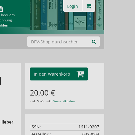
Login
& bequem
echnung
ahlen
In den Warenkorb
l
20,00 €
inkl. MwSt. inkl.
Versandkosten
 lieber
ISSN:
1611-9207
Bestellnr.:
0323004