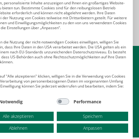
, personalisierte Inhalte anzuzeigen und Ihnen ein großartiges Website-
u bieten tun. Bestimmte Cookies sind für den reibungslosen Betrieb
ebsite erforderlich und können nicht abgelehnt werden. Ihre Daten
 der Nutzung von Cookies teilweise mit Drittanbietern geteilt. Für weitere
onen und Einwilligungsmöglichkeiten zu den von uns verwendeten Cookies
 die Einstellungen über „Anpassen“.
n die Nutzung der nicht-notwendigen Cookies einwilligen, willigen Sie
in, dass Ihre Daten in den USA verarbeitet werden. Die USA gelten als ein
Kontakt
einem nach EU-Standards unzureichenden Datenschutzniveau. Es besteht
o, dass US-Behörden auch ohne Rechtsschutzmöglichkeiten auf Ihre Daten
 können.
Deutscher Psychologen Verlag GmbH
Am Köllnischen Park 2
uf "Alle akzeptieren" klicken, willigen Sie in die Verwendung von Cookies
10179 Berlin
e Verarbeitung von personenbezogenen Daten im vorgenannten Umfang
E-Mail:
verlag@psychologenverlag.de
 Einwilligung können Sie jederzeit widerrufen und bearbeiten, indem Sie:
Leserservice:
Notwendig
Performance
Telefon:
+49 (0)2 28 95 50 210
Telefax: +49 (0)2 28 36 96 210
Alle akzeptieren
Speichern
E-Mail:
leserservice@psychologenverlag.de
Ablehnen
Anpassen