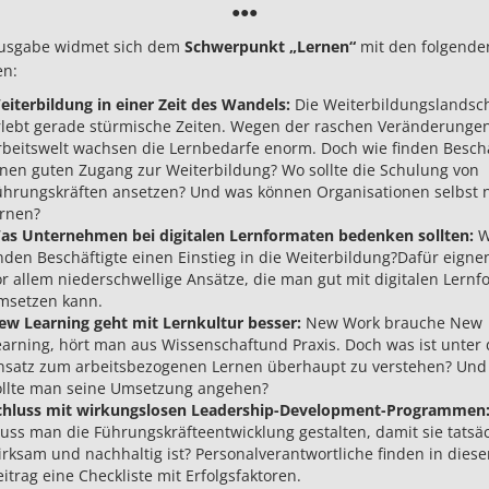
●●●
Ausgabe widmet sich dem
Schwerpunkt
„Lernen“
mit den folgende
en:
eiterbildung in einer Zeit des Wandels:
Die Weiterbildungslandsc
rlebt gerade stürmische Zeiten. Wegen der raschen Veränderungen
rbeitswelt wachsen die Lernbedarfe enorm. Doch wie finden Beschä
inen guten Zugang zur Weiterbildung? Wo sollte die Schulung von
ührungskräften ansetzen? Und was können Organisationen selbst 
ernen?
as Unternehmen bei digitalen Lernformaten bedenken sollten:
W
inden Beschäftigte einen Einstieg in die Weiterbildung?Dafür eigne
or allem niederschwellige Ansätze, die man gut mit digitalen Lern
msetzen kann.
ew Learning geht mit Lernkultur besser:
New Work brauche New
earning, hört man aus Wissenschaftund Praxis. Doch was ist unter
nsatz zum arbeitsbezogenen Lernen überhaupt zu verstehen? Und
ollte man seine Umsetzung angehen?
chluss mit wirkungslosen Leadership-Development-Programmen
uss man die Führungskräfteentwicklung gestalten, damit sie tatsäc
irksam und nachhaltig ist? Personalverantwortliche finden in dies
itrag eine Checkliste mit Erfolgsfaktoren.