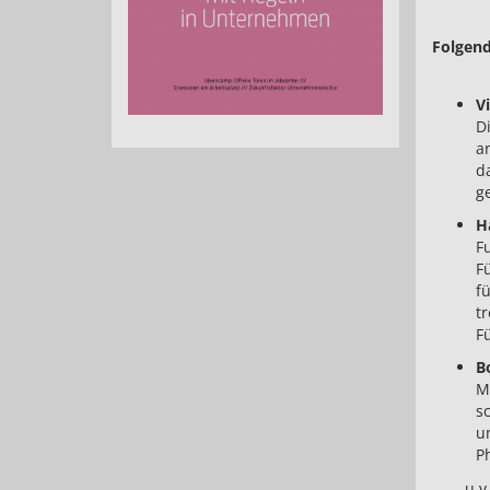
Folgend
V
D
a
d
g
H
F
F
f
t
F
B
M
s
u
P
u.v