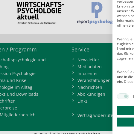
verbessern
Erlebnis z
unserer W
werden bei
Informati
öffnen Sie
Wenn Sie i
zugleich e
n / Programm
Service
Land mit 
das Risik
zugreifen
schaftspsychologie und
Newsletter
hing
Mediadaten
Wenn Sie a
ession Psychologie
Infocenter
und in di
ma und Krise
Veranstaltungen
ein. Diese
hologie im Alltag
Nachrichten
oks und Downloads
Abo kündigen
chriften
Links
erpreise
Mitgliederbereich
Vertrag widerrufen