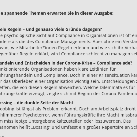
e spannende Themen erwarten Sie in dieser Ausgabe:
iele Regeln – und genauso viele Gründe dagegen?
ie psychologische Sicht auf Compliance in Organisationen ist oft ei
ndere als die des Compliance-Managements. Aber ohne ein Verstä
avon, wie Mitarbeiter*innen Regeln erleben und wie sich ihr Verha
egenüber Regeln erklärt, wird Compliance schlecht zu managen sei
andeln und Entscheiden in der Corona-Krise – Compliance ade?
unktionierende Organisationen haben klare Leitlinien für
ührungshandeln und Compliance. Doch in einer Krisensituation ka
ür das Überleben einer Organisation wichtig sein, Entscheidungen 
reffen, die von diesen Regeln abweichen. Welche Dilemmata es für
ührungskräfte erzeugt, zeigte sich mit Beginn der Corona-Pandemi
ossing – die dunkle Seite der Macht
obbing ist längst als Problem erkannt. Doch am Arbeitsplatz droht
chlimmerer Psychoterror, wenn Führungskräfte ihre Macht missbr
m missliebige Untergebene kaltzustellen oder loszuwerden. Das
hänomen heißt „Bossing“ und umfasst ein großes Repertoire an Sc
.m.