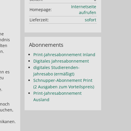
Internetseite
Homepage:
aufrufen
Lieferzeit:
sofort
ne
ndnis
Abonnements
lten
n.
Print-Jahresabonnement Inland
Digitales Jahresabonnement
digitales Studierenden-
nn es
Jahresabo (ermäßigt)
zu
Schnupper-Abonnement Print
(2 Ausgaben zum Vorteilspreis)
e.
Print-Jahresabonnement
Ausland
 noch
auchen,
hikanen.