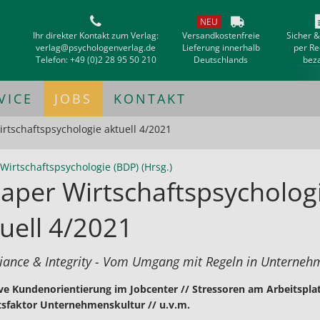
NEU
Ihr direkter Kontakt zum Verlag:
Versandkostenfreie
Sicher 
verlag@psychologenverlag.de
Lieferung innerhalb
per R
Telefon:
+49 (0)2 28 95 50 210
Deutschlands
bez
VICE
JOBS
KONTAKT
rtschaftspsychologie aktuell 4/2021
Wirtschaftspsychologie (BDP) (Hrsg.)
aper Wirtschaftspsycholog
uell 4/2021
ance & Integrity - Vom Umgang mit Regeln in Unterneh
ve Kundenorientierung im Jobcenter // Stressoren am Arbeitsplat
sfaktor Unternehmenskultur // u.v.m.