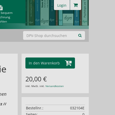
Login
& bequem
echnung
ahlen
In den Warenkorb
ie
20,00 €
inkl. MwSt. inkl.
Versandkosten
men
z //
Bestellnr.:
032104E
Seiten:
0