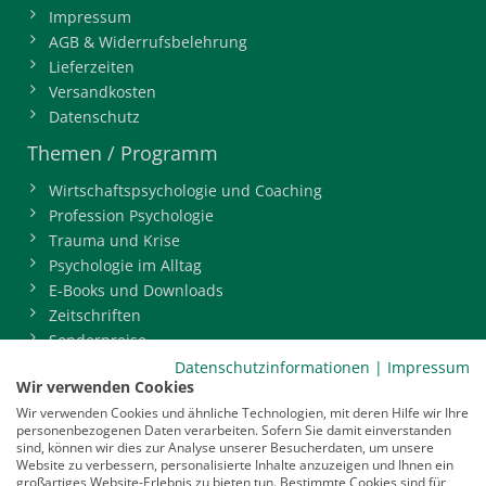
Impressum
AGB & Widerrufsbelehrung
Lieferzeiten
Versandkosten
Datenschutz
Themen / Programm
Wirtschaftspsychologie und Coaching
Profession Psychologie
Trauma und Krise
Psychologie im Alltag
E-Books und Downloads
Zeitschriften
Sonderpreise
BDP-Mitgliederbereich
Datenschutzinformationen
|
Impressum
Wir verwenden Cookies
Service
Wir verwenden Cookies und ähnliche Technologien, mit deren Hilfe wir Ihre
personenbezogenen Daten verarbeiten. Sofern Sie damit einverstanden
Newsletter
sind, können wir dies zur Analyse unserer Besucherdaten, um unsere
Mediadaten
Website zu verbessern, personalisierte Inhalte anzuzeigen und Ihnen ein
großartiges Website-Erlebnis zu bieten tun. Bestimmte Cookies sind für