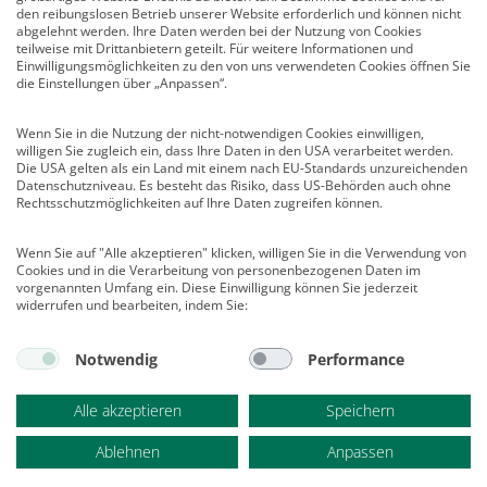
Infocenter
den reibungslosen Betrieb unserer Website erforderlich und können nicht
Veranstaltungen
abgelehnt werden. Ihre Daten werden bei der Nutzung von Cookies
teilweise mit Drittanbietern geteilt. Für weitere Informationen und
Nachrichten
Einwilligungsmöglichkeiten zu den von uns verwendeten Cookies öffnen Sie
Abo kündigen
die Einstellungen über „Anpassen“.
Links
Wenn Sie in die Nutzung der nicht-notwendigen Cookies einwilligen,
willigen Sie zugleich ein, dass Ihre Daten in den USA verarbeitet werden.
Vertrag widerrufen
Die USA gelten als ein Land mit einem nach EU-Standards unzureichenden
Datenschutzniveau. Es besteht das Risiko, dass US-Behörden auch ohne
Kontakt
Rechtsschutzmöglichkeiten auf Ihre Daten zugreifen können.
Deutscher Psychologen Verlag GmbH
Wenn Sie auf "Alle akzeptieren" klicken, willigen Sie in die Verwendung von
Am Köllnischen Park 2
Cookies und in die Verarbeitung von personenbezogenen Daten im
10179 Berlin
vorgenannten Umfang ein. Diese Einwilligung können Sie jederzeit
E-Mail:
verlag@psychologenverlag.de
widerrufen und bearbeiten, indem Sie:
Leserservice:
Notwendig
Performance
Telefon:
+49 (0)2 28 95 50 210
Telefax: +49 (0)2 28 36 96 210
Alle akzeptieren
Speichern
E-Mail:
leserservice@psychologenverlag.de
Ablehnen
Anpassen
© 2021 | alle Rechte vorbehalten