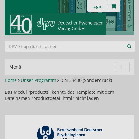
Login
Menü
Navigat
ein-/au
Home
Unser Programm
DIN 33430 (Sonderdruck)
Das Modul "products" konnte das Template mit dem
Dateinamen "productdetail.html" nicht laden