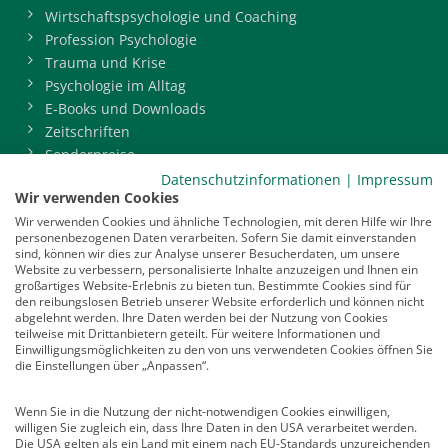
Wirtschaftspsychologie und Coaching
Profession Psychologie
Trauma und Krise
Psychologie im Alltag
E-Books und Downloads
Zeitschriften
Sonderpreise
BDP-Mitgliederbereich
Datenschutzinformationen
|
Impressum
Wir verwenden Cookies
Service
Wir verwenden Cookies und ähnliche Technologien, mit deren Hilfe wir Ihre
personenbezogenen Daten verarbeiten. Sofern Sie damit einverstanden
Newsletter
sind, können wir dies zur Analyse unserer Besucherdaten, um unsere
Mediadaten
Website zu verbessern, personalisierte Inhalte anzuzeigen und Ihnen ein
großartiges Website-Erlebnis zu bieten tun. Bestimmte Cookies sind für
Infocenter
den reibungslosen Betrieb unserer Website erforderlich und können nicht
Veranstaltungen
abgelehnt werden. Ihre Daten werden bei der Nutzung von Cookies
teilweise mit Drittanbietern geteilt. Für weitere Informationen und
Nachrichten
Einwilligungsmöglichkeiten zu den von uns verwendeten Cookies öffnen Sie
Abo kündigen
die Einstellungen über „Anpassen“.
Links
Wenn Sie in die Nutzung der nicht-notwendigen Cookies einwilligen,
willigen Sie zugleich ein, dass Ihre Daten in den USA verarbeitet werden.
Vertrag widerrufen
Die USA gelten als ein Land mit einem nach EU-Standards unzureichenden