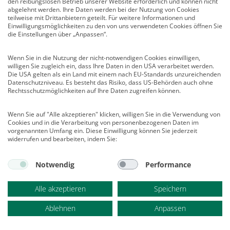
den reibungslosen Betrieb unserer Website erforderlich und können nicht
abgelehnt werden. Ihre Daten werden bei der Nutzung von Cookies
teilweise mit Drittanbietern geteilt. Für weitere Informationen und
Einwilligungsmöglichkeiten zu den von uns verwendeten Cookies öffnen Sie
die Einstellungen über „Anpassen“.
Wenn Sie in die Nutzung der nicht-notwendigen Cookies einwilligen,
willigen Sie zugleich ein, dass Ihre Daten in den USA verarbeitet werden.
Die USA gelten als ein Land mit einem nach EU-Standards unzureichenden
Datenschutzniveau. Es besteht das Risiko, dass US-Behörden auch ohne
E-Paper Report Psychologie 5/2024
Rechtsschutzmöglichkeiten auf Ihre Daten zugreifen können.
Flucht und Vertreibung
Wenn Sie auf "Alle akzeptieren" klicken, willigen Sie in die Verwendung von
von
Berufsverband Deutscher Psychologinnen und
Cookies und in die Verarbeitung von personenbezogenen Daten im
Psychologen (BDP) e.V. (Hrsg.)
vorgenannten Umfang ein. Diese Einwilligung können Sie jederzeit
widerrufen und bearbeiten, indem Sie:
Notwendig
Performance
7,95 €
In den Warenkorb
inkl. MwSt. inkl.
Versandkosten
Alle akzeptieren
Speichern
Mehr Info
Ablehnen
Anpassen