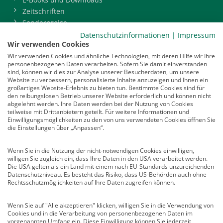
Zeitschriften
Sonderpreise
BDP-Mitgliederbereich
Datenschutzinformationen
|
Impressum
Wir verwenden Cookies
Service
Wir verwenden Cookies und ähnliche Technologien, mit deren Hilfe wir Ihre
personenbezogenen Daten verarbeiten. Sofern Sie damit einverstanden
Newsletter
sind, können wir dies zur Analyse unserer Besucherdaten, um unsere
Mediadaten
Website zu verbessern, personalisierte Inhalte anzuzeigen und Ihnen ein
großartiges Website-Erlebnis zu bieten tun. Bestimmte Cookies sind für
Infocenter
den reibungslosen Betrieb unserer Website erforderlich und können nicht
Veranstaltungen
abgelehnt werden. Ihre Daten werden bei der Nutzung von Cookies
teilweise mit Drittanbietern geteilt. Für weitere Informationen und
Nachrichten
Einwilligungsmöglichkeiten zu den von uns verwendeten Cookies öffnen Sie
Abo kündigen
die Einstellungen über „Anpassen“.
Links
Wenn Sie in die Nutzung der nicht-notwendigen Cookies einwilligen,
willigen Sie zugleich ein, dass Ihre Daten in den USA verarbeitet werden.
Vertrag widerrufen
Die USA gelten als ein Land mit einem nach EU-Standards unzureichenden
Datenschutzniveau. Es besteht das Risiko, dass US-Behörden auch ohne
Kontakt
Rechtsschutzmöglichkeiten auf Ihre Daten zugreifen können.
Deutscher Psychologen Verlag GmbH
Wenn Sie auf "Alle akzeptieren" klicken, willigen Sie in die Verwendung von
Am Köllnischen Park 2
Cookies und in die Verarbeitung von personenbezogenen Daten im
10179 Berlin
vorgenannten Umfang ein. Diese Einwilligung können Sie jederzeit