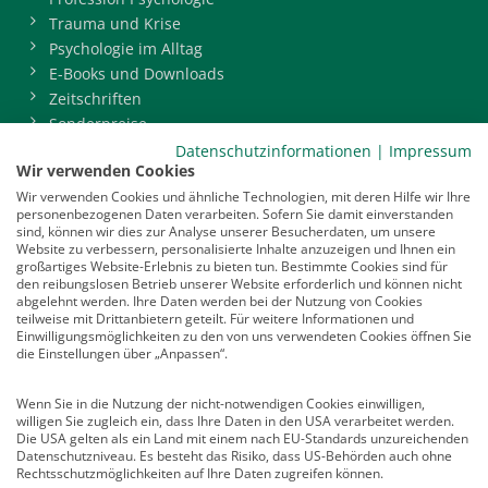
Trauma und Krise
Psychologie im Alltag
E-Books und Downloads
Zeitschriften
Sonderpreise
BDP-Mitgliederbereich
Datenschutzinformationen
|
Impressum
Wir verwenden Cookies
Service
Wir verwenden Cookies und ähnliche Technologien, mit deren Hilfe wir Ihre
personenbezogenen Daten verarbeiten. Sofern Sie damit einverstanden
Newsletter
sind, können wir dies zur Analyse unserer Besucherdaten, um unsere
Mediadaten
Website zu verbessern, personalisierte Inhalte anzuzeigen und Ihnen ein
großartiges Website-Erlebnis zu bieten tun. Bestimmte Cookies sind für
Infocenter
den reibungslosen Betrieb unserer Website erforderlich und können nicht
Veranstaltungen
abgelehnt werden. Ihre Daten werden bei der Nutzung von Cookies
teilweise mit Drittanbietern geteilt. Für weitere Informationen und
Nachrichten
Einwilligungsmöglichkeiten zu den von uns verwendeten Cookies öffnen Sie
Abo kündigen
die Einstellungen über „Anpassen“.
Links
Wenn Sie in die Nutzung der nicht-notwendigen Cookies einwilligen,
willigen Sie zugleich ein, dass Ihre Daten in den USA verarbeitet werden.
Vertrag widerrufen
Die USA gelten als ein Land mit einem nach EU-Standards unzureichenden
Datenschutzniveau. Es besteht das Risiko, dass US-Behörden auch ohne
Kontakt
Rechtsschutzmöglichkeiten auf Ihre Daten zugreifen können.