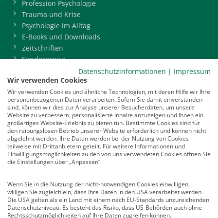
Profession Psychologie
Trauma und Krise
Psychologie im Alltag
E-Books und Downloads
Zeitschriften
Sonderpreise
BDP-Mitgliederbereich
Datenschutzinformationen
|
Impressum
Wir verwenden Cookies
Service
Wir verwenden Cookies und ähnliche Technologien, mit deren Hilfe wir Ihre
personenbezogenen Daten verarbeiten. Sofern Sie damit einverstanden
Newsletter
sind, können wir dies zur Analyse unserer Besucherdaten, um unsere
Mediadaten
Website zu verbessern, personalisierte Inhalte anzuzeigen und Ihnen ein
großartiges Website-Erlebnis zu bieten tun. Bestimmte Cookies sind für
Infocenter
den reibungslosen Betrieb unserer Website erforderlich und können nicht
Veranstaltungen
abgelehnt werden. Ihre Daten werden bei der Nutzung von Cookies
teilweise mit Drittanbietern geteilt. Für weitere Informationen und
Nachrichten
Einwilligungsmöglichkeiten zu den von uns verwendeten Cookies öffnen Sie
Abo kündigen
die Einstellungen über „Anpassen“.
Links
Wenn Sie in die Nutzung der nicht-notwendigen Cookies einwilligen,
willigen Sie zugleich ein, dass Ihre Daten in den USA verarbeitet werden.
Vertrag widerrufen
Die USA gelten als ein Land mit einem nach EU-Standards unzureichenden
Datenschutzniveau. Es besteht das Risiko, dass US-Behörden auch ohne
Kontakt
Rechtsschutzmöglichkeiten auf Ihre Daten zugreifen können.