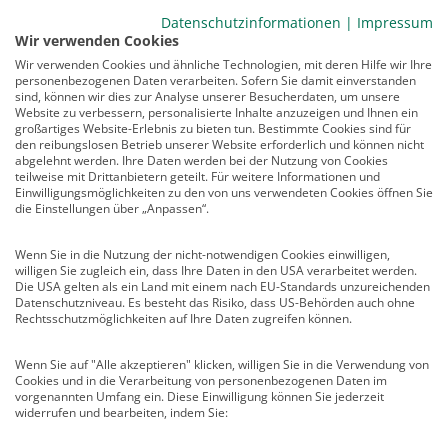
BDP-Mitgliederbereich
Datenschutzinformationen
|
Impressum
Wir verwenden Cookies
Service
Wir verwenden Cookies und ähnliche Technologien, mit deren Hilfe wir Ihre
personenbezogenen Daten verarbeiten. Sofern Sie damit einverstanden
Newsletter
sind, können wir dies zur Analyse unserer Besucherdaten, um unsere
Mediadaten
Website zu verbessern, personalisierte Inhalte anzuzeigen und Ihnen ein
großartiges Website-Erlebnis zu bieten tun. Bestimmte Cookies sind für
Infocenter
den reibungslosen Betrieb unserer Website erforderlich und können nicht
Veranstaltungen
abgelehnt werden. Ihre Daten werden bei der Nutzung von Cookies
teilweise mit Drittanbietern geteilt. Für weitere Informationen und
Nachrichten
Einwilligungsmöglichkeiten zu den von uns verwendeten Cookies öffnen Sie
Abo kündigen
die Einstellungen über „Anpassen“.
Links
Wenn Sie in die Nutzung der nicht-notwendigen Cookies einwilligen,
willigen Sie zugleich ein, dass Ihre Daten in den USA verarbeitet werden.
Vertrag widerrufen
Die USA gelten als ein Land mit einem nach EU-Standards unzureichenden
Datenschutzniveau. Es besteht das Risiko, dass US-Behörden auch ohne
Kontakt
Rechtsschutzmöglichkeiten auf Ihre Daten zugreifen können.
Deutscher Psychologen Verlag GmbH
Wenn Sie auf "Alle akzeptieren" klicken, willigen Sie in die Verwendung von
Am Köllnischen Park 2
Cookies und in die Verarbeitung von personenbezogenen Daten im
10179 Berlin
vorgenannten Umfang ein. Diese Einwilligung können Sie jederzeit
E-Mail:
verlag@psychologenverlag.de
widerrufen und bearbeiten, indem Sie: