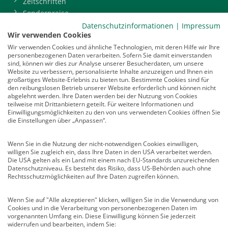
Zeitschriften
Sonderpreise
BDP-Mitgliederbereich
Datenschutzinformationen
|
Impressum
Wir verwenden Cookies
Service
Wir verwenden Cookies und ähnliche Technologien, mit deren Hilfe wir Ihre
personenbezogenen Daten verarbeiten. Sofern Sie damit einverstanden
Newsletter
sind, können wir dies zur Analyse unserer Besucherdaten, um unsere
Mediadaten
Website zu verbessern, personalisierte Inhalte anzuzeigen und Ihnen ein
großartiges Website-Erlebnis zu bieten tun. Bestimmte Cookies sind für
Infocenter
den reibungslosen Betrieb unserer Website erforderlich und können nicht
Veranstaltungen
abgelehnt werden. Ihre Daten werden bei der Nutzung von Cookies
teilweise mit Drittanbietern geteilt. Für weitere Informationen und
Nachrichten
Einwilligungsmöglichkeiten zu den von uns verwendeten Cookies öffnen Sie
Abo kündigen
die Einstellungen über „Anpassen“.
Links
Wenn Sie in die Nutzung der nicht-notwendigen Cookies einwilligen,
willigen Sie zugleich ein, dass Ihre Daten in den USA verarbeitet werden.
Vertrag widerrufen
Die USA gelten als ein Land mit einem nach EU-Standards unzureichenden
Datenschutzniveau. Es besteht das Risiko, dass US-Behörden auch ohne
Kontakt
Rechtsschutzmöglichkeiten auf Ihre Daten zugreifen können.
Deutscher Psychologen Verlag GmbH
Wenn Sie auf "Alle akzeptieren" klicken, willigen Sie in die Verwendung von
Am Köllnischen Park 2
Cookies und in die Verarbeitung von personenbezogenen Daten im
10179 Berlin
vorgenannten Umfang ein. Diese Einwilligung können Sie jederzeit
E-Mail:
verlag@psychologenverlag.de
widerrufen und bearbeiten, indem Sie: