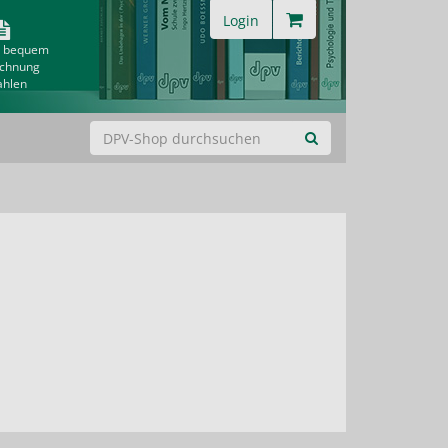
Login
& bequem
echnung
ahlen