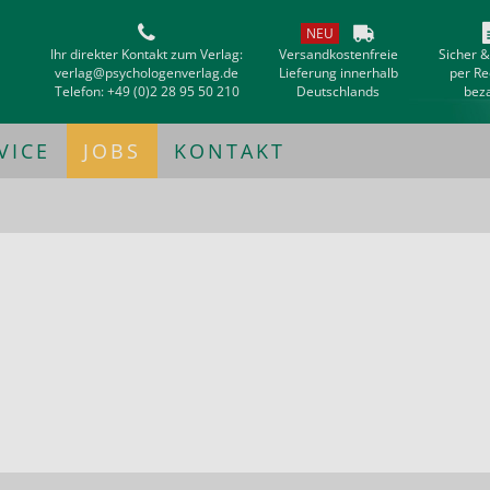
NEU
Ihr direkter Kontakt zum Verlag:
Versandkostenfreie
Sicher 
verlag@psychologenverlag.de
Lieferung innerhalb
per R
Telefon:
+49 (0)2 28 95 50 210
Deutschlands
bez
VICE
JOBS
KONTAKT