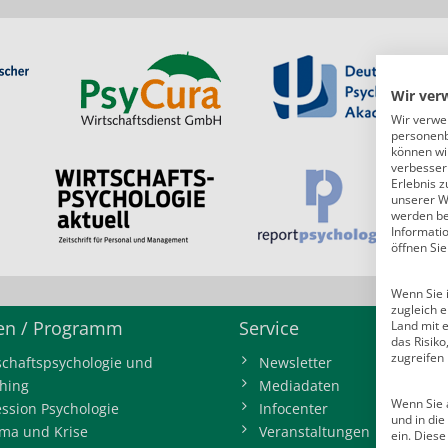
Wir ver
Wir verwe
personenb
können wi
verbessern
Erlebnis z
unserer W
werden bei
Informati
öffnen Sie
Wenn Sie i
zugleich e
n / Programm
Service
Land mit 
das Risik
zugreifen
schaftspsychologie und
Newsletter
hing
Mediadaten
Wenn Sie a
ession Psychologie
Infocenter
und in di
ma und Krise
Veranstaltungen
ein. Diese