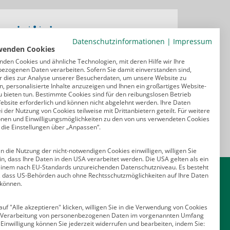
Datenschutzinformationen
|
Impressum
wenden Cookies
nden Cookies und ähnliche Technologien, mit deren Hilfe wir Ihre
ezogenen Daten verarbeiten. Sofern Sie damit einverstanden sind,
r dies zur Analyse unserer Besucherdaten, um unsere Website zu
, personalisierte Inhalte anzuzeigen und Ihnen ein großartiges Website-
u bieten tun. Bestimmte Cookies sind für den reibungslosen Betrieb
ebsite erforderlich und können nicht abgelehnt werden. Ihre Daten
 der Nutzung von Cookies teilweise mit Drittanbietern geteilt. Für weitere
onen und Einwilligungsmöglichkeiten zu den von uns verwendeten Cookies
 die Einstellungen über „Anpassen“.
n die Nutzung der nicht-notwendigen Cookies einwilligen, willigen Sie
in, dass Ihre Daten in den USA verarbeitet werden. Die USA gelten als ein
Kontakt
einem nach EU-Standards unzureichenden Datenschutzniveau. Es besteht
o, dass US-Behörden auch ohne Rechtsschutzmöglichkeiten auf Ihre Daten
 können.
Deutscher Psychologen Verlag GmbH
Am Köllnischen Park 2
uf "Alle akzeptieren" klicken, willigen Sie in die Verwendung von Cookies
10179 Berlin
e Verarbeitung von personenbezogenen Daten im vorgenannten Umfang
E-Mail:
verlag@psychologenverlag.de
 Einwilligung können Sie jederzeit widerrufen und bearbeiten, indem Sie: