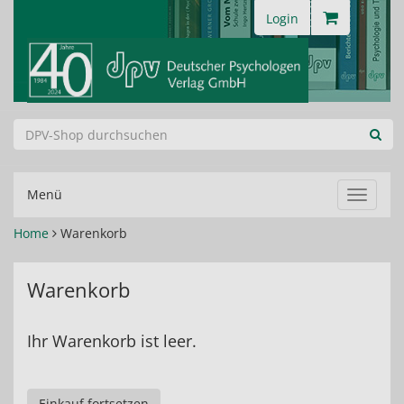
Login
Menü
Navigat
ein-/au
Home
Warenkorb
Warenkorb
Ihr Warenkorb ist leer.
Einkauf fortsetzen