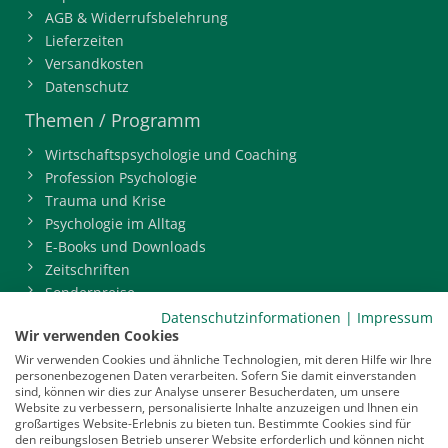
AGB & Widerrufsbelehrung
Lieferzeiten
Versandkosten
Datenschutz
Themen / Programm
Wirtschaftspsychologie und Coaching
Profession Psychologie
Trauma und Krise
Psychologie im Alltag
E-Books und Downloads
Zeitschriften
Sonderpreise
BDP-Mitgliederbereich
Datenschutzinformationen
|
Impressum
Wir verwenden Cookies
Service
Wir verwenden Cookies und ähnliche Technologien, mit deren Hilfe wir Ihre
personenbezogenen Daten verarbeiten. Sofern Sie damit einverstanden
Newsletter
sind, können wir dies zur Analyse unserer Besucherdaten, um unsere
Mediadaten
Website zu verbessern, personalisierte Inhalte anzuzeigen und Ihnen ein
großartiges Website-Erlebnis zu bieten tun. Bestimmte Cookies sind für
Infocenter
den reibungslosen Betrieb unserer Website erforderlich und können nicht