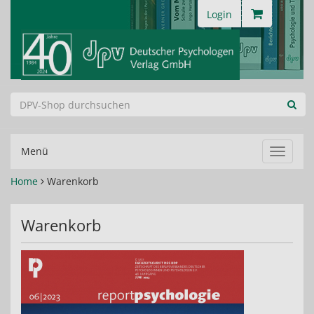
Login
Menü
Navigat
ein-/au
Home
Warenkorb
Warenkorb