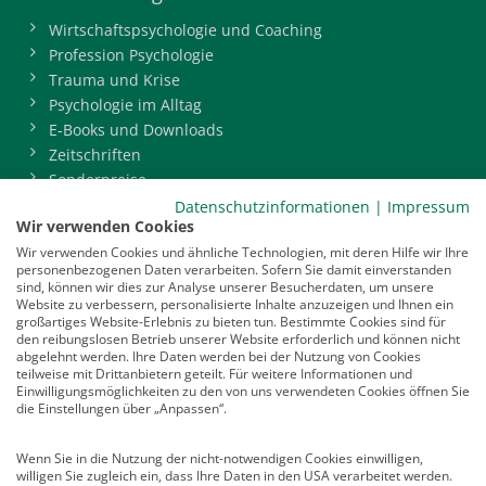
Wirtschaftspsychologie und Coaching
Profession Psychologie
Trauma und Krise
Psychologie im Alltag
E-Books und Downloads
Zeitschriften
Sonderpreise
BDP-Mitgliederbereich
Datenschutzinformationen
|
Impressum
Wir verwenden Cookies
Service
Wir verwenden Cookies und ähnliche Technologien, mit deren Hilfe wir Ihre
personenbezogenen Daten verarbeiten. Sofern Sie damit einverstanden
Newsletter
sind, können wir dies zur Analyse unserer Besucherdaten, um unsere
Mediadaten
Website zu verbessern, personalisierte Inhalte anzuzeigen und Ihnen ein
großartiges Website-Erlebnis zu bieten tun. Bestimmte Cookies sind für
Infocenter
den reibungslosen Betrieb unserer Website erforderlich und können nicht
Veranstaltungen
abgelehnt werden. Ihre Daten werden bei der Nutzung von Cookies
teilweise mit Drittanbietern geteilt. Für weitere Informationen und
Nachrichten
Einwilligungsmöglichkeiten zu den von uns verwendeten Cookies öffnen Sie
Abo kündigen
die Einstellungen über „Anpassen“.
Links
Wenn Sie in die Nutzung der nicht-notwendigen Cookies einwilligen,
willigen Sie zugleich ein, dass Ihre Daten in den USA verarbeitet werden.
Vertrag widerrufen