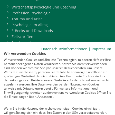
Wirtschaftspsychologie und Coaching
Profession Psychologie
Trauma und Krise
Psychologie im Alltag
E-Books und Downloads
Zeitschriften
Sonderpreise
BDP-Mitgliederbereich
Datenschutzinformationen
|
Impressum
Wir verwenden Cookies
Service
Wir verwenden Cookies und ähnliche Technologien, mit deren Hilfe wir Ihre
personenbezogenen Daten verarbeiten. Sofern Sie damit einverstanden
Newsletter
sind, können wir dies zur Analyse unserer Besucherdaten, um unsere
Mediadaten
Website zu verbessern, personalisierte Inhalte anzuzeigen und Ihnen ein
großartiges Website-Erlebnis zu bieten tun. Bestimmte Cookies sind für
Infocenter
den reibungslosen Betrieb unserer Website erforderlich und können nicht
Veranstaltungen
abgelehnt werden. Ihre Daten werden bei der Nutzung von Cookies
teilweise mit Drittanbietern geteilt. Für weitere Informationen und
Nachrichten
Einwilligungsmöglichkeiten zu den von uns verwendeten Cookies öffnen Sie
Abo kündigen
die Einstellungen über „Anpassen“.
Links
Wenn Sie in die Nutzung der nicht-notwendigen Cookies einwilligen,
willigen Sie zugleich ein, dass Ihre Daten in den USA verarbeitet werden.
Vertrag widerrufen