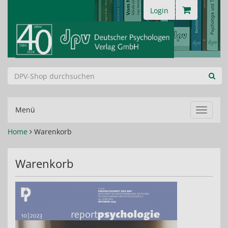
Login
Menü
Navigat
ein-/au
Home
Warenkorb
Warenkorb