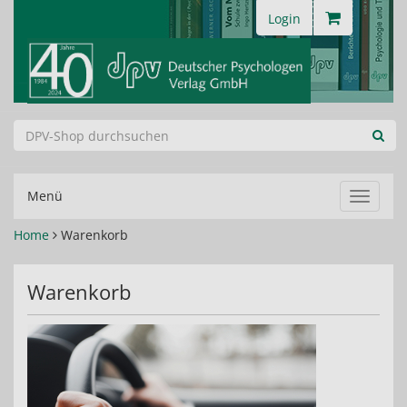
Login
Menü
Navigat
ein-/au
Home
Warenkorb
Warenkorb