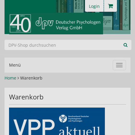
Login
Menü
Navigat
ein-/au
Home
Warenkorb
Warenkorb