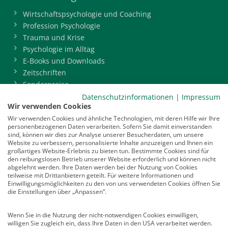
Wirtschaftspsychologie und Coaching
Profession Psychologie
Trauma und Krise
Psychologie im Alltag
E-Books und Downloads
Zeitschriften
Sonderpreise
BDP-Mitgliederbereich
Datenschutzinformationen
|
Impressum
Wir verwenden Cookies
Service
Wir verwenden Cookies und ähnliche Technologien, mit deren Hilfe wir Ihre
personenbezogenen Daten verarbeiten. Sofern Sie damit einverstanden
Newsletter
sind, können wir dies zur Analyse unserer Besucherdaten, um unsere
Mediadaten
Website zu verbessern, personalisierte Inhalte anzuzeigen und Ihnen ein
großartiges Website-Erlebnis zu bieten tun. Bestimmte Cookies sind für
Infocenter
den reibungslosen Betrieb unserer Website erforderlich und können nicht
Veranstaltungen
abgelehnt werden. Ihre Daten werden bei der Nutzung von Cookies
teilweise mit Drittanbietern geteilt. Für weitere Informationen und
Nachrichten
Einwilligungsmöglichkeiten zu den von uns verwendeten Cookies öffnen Sie
Abo kündigen
die Einstellungen über „Anpassen“.
Links
Wenn Sie in die Nutzung der nicht-notwendigen Cookies einwilligen,
willigen Sie zugleich ein, dass Ihre Daten in den USA verarbeitet werden.
Vertrag widerrufen