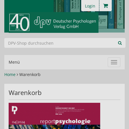
Login
Menü
Navigat
ein-/au
Home
Warenkorb
Warenkorb