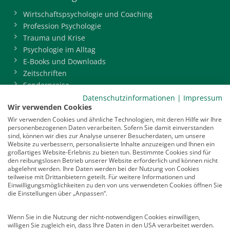
Wirtschaftspsychologie und Coaching
Profession Psychologie
Trauma und Krise
Psychologie im Alltag
E-Books und Downloads
Zeitschriften
Sonderpreise
BDP-Mitgliederbereich
Datenschutzinformationen
|
Impressum
Wir verwenden Cookies
Service
Wir verwenden Cookies und ähnliche Technologien, mit deren Hilfe wir Ihre
personenbezogenen Daten verarbeiten. Sofern Sie damit einverstanden
Newsletter
sind, können wir dies zur Analyse unserer Besucherdaten, um unsere
Mediadaten
Website zu verbessern, personalisierte Inhalte anzuzeigen und Ihnen ein
großartiges Website-Erlebnis zu bieten tun. Bestimmte Cookies sind für
Infocenter
den reibungslosen Betrieb unserer Website erforderlich und können nicht
Veranstaltungen
abgelehnt werden. Ihre Daten werden bei der Nutzung von Cookies
teilweise mit Drittanbietern geteilt. Für weitere Informationen und
Nachrichten
Einwilligungsmöglichkeiten zu den von uns verwendeten Cookies öffnen Sie
Abo kündigen
die Einstellungen über „Anpassen“.
Links
Wenn Sie in die Nutzung der nicht-notwendigen Cookies einwilligen,
willigen Sie zugleich ein, dass Ihre Daten in den USA verarbeitet werden.
Vertrag widerrufen