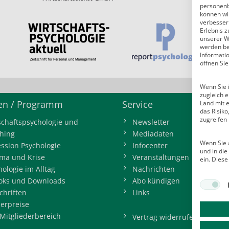
personenb
können wi
verbessern
Erlebnis z
unserer W
werden bei
Informati
öffnen Sie
Wenn Sie i
zugleich e
n / Programm
Service
Land mit 
das Risik
zugreifen
schaftspsychologie und
Newsletter
hing
Mediadaten
Wenn Sie a
ession Psychologie
Infocenter
und in di
ma und Krise
Veranstaltungen
ein. Diese
hologie im Alltag
Nachrichten
oks und Downloads
Abo kündigen
chriften
Links
erpreise
Mitgliederbereich
Vertrag widerrufen