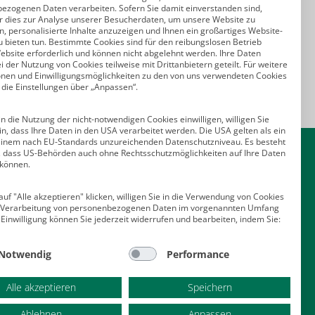
ezogenen Daten verarbeiten. Sofern Sie damit einverstanden sind,
r dies zur Analyse unserer Besucherdaten, um unsere Website zu
, personalisierte Inhalte anzuzeigen und Ihnen ein großartiges Website-
u bieten tun. Bestimmte Cookies sind für den reibungslosen Betrieb
ebsite erforderlich und können nicht abgelehnt werden. Ihre Daten
 der Nutzung von Cookies teilweise mit Drittanbietern geteilt. Für weitere
onen und Einwilligungsmöglichkeiten zu den von uns verwendeten Cookies
 die Einstellungen über „Anpassen“.
n die Nutzung der nicht-notwendigen Cookies einwilligen, willigen Sie
in, dass Ihre Daten in den USA verarbeitet werden. Die USA gelten als ein
Kontakt
einem nach EU-Standards unzureichenden Datenschutzniveau. Es besteht
o, dass US-Behörden auch ohne Rechtsschutzmöglichkeiten auf Ihre Daten
 können.
Deutscher Psychologen Verlag GmbH
Am Köllnischen Park 2
uf "Alle akzeptieren" klicken, willigen Sie in die Verwendung von Cookies
10179 Berlin
e Verarbeitung von personenbezogenen Daten im vorgenannten Umfang
E-Mail:
verlag@psychologenverlag.de
 Einwilligung können Sie jederzeit widerrufen und bearbeiten, indem Sie:
Leserservice:
Notwendig
Performance
Telefon:
+49 (0)2 28 95 50 210
Telefax: +49 (0)2 28 36 96 210
Alle akzeptieren
Speichern
E-Mail:
leserservice@psychologenverlag.de
Ablehnen
Anpassen