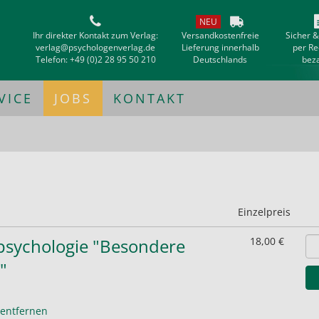
NEU
Ihr direkter Kontakt zum Verlag:
Versandkostenfreie
Sicher 
verlag@psychologenverlag.de
Lieferung innerhalb
per R
Telefon:
+49 (0)2 28 95 50 210
Deutschlands
bez
VICE
JOBS
KONTAKT
Einzelpreis
lpsychologie "Besondere
18,00 €
"
entfernen